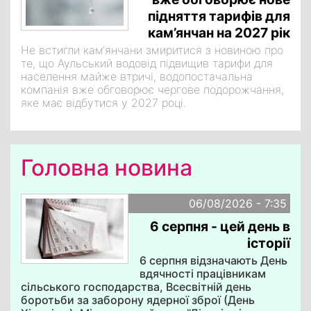
підняття тарифів для
кам’янчан на 2027 рік
Не встигли кам‘янчани змиритися з новиною про
те, що Аульський водовід підвищив тарифи для
населення майже втричі, водопостачальна
компанія вже обговорює чергове подорожчання,
яке має відбутися у 2027 році.
Головна новина
06/08/2026 - 7:35
6 серпня - цей день в
історії
6 серпня відзначають День
вдячності працівникам
сільського господарства, Всесвітній день
боротьби за заборону ядерної зброї (День