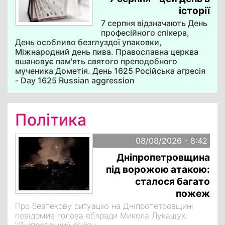
історії
7 серпня відзначають День
професійного спікера,
День особливо безглуздої упаковки,
Міжнародний день пива. Православна церква
вшановує пам'ять святого преподобного
мученика Дометія. День 1625 Російська агресія
- Day 1625 Russian aggression
Політика
08/08/2026 - 8:42
Дніпропетровщина
під ворожою атакою:
сталося багато
пожеж
Про безпекову ситуацію на Дніпропетровщині
повідомив голова облради Микола Лукашук.