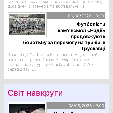
спортивні заходи, які зберуть юних спортсменів,
досвідчених тренерів та вболівальників
06/08/2026 - 9:39
Футболісти
кам'янської «Надії»
продовжують
боротьбу за перемогу на турнірі в
Трускавці
Команда ДЮФШ «Надія» продовжує успішний
виступ на традиційному Всеукраїнському
футбольному турнірі «Truskavets Cup 2026»
серед дітей 20
Світ навкруги
08/08/2026 - 7:00