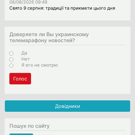
08/08/2026 09:49
Свято 9 серпня: традиції та прикмети цього дня
Доверяете ли Вы украинскому
телемарафону новостей?
Варіанти
Да
Нет
Я его не смотрю
Голос
Довідники
Пошук по сайту