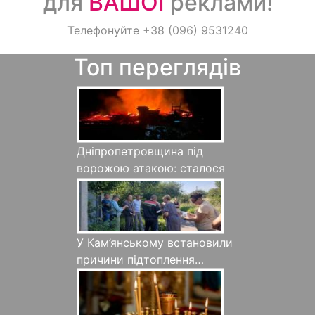
для
ВАШОЇ
реклами!
Оголошення
Телефонуйте +38 (096) 9531240
Топ переглядів
Світ навкруги
Дніпропетровщина під
ворожою атакою: сталося
баг…
У Кам’янському встановили
причини підтоплення…