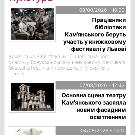
08/08/2026 - 10:00
Працівники
бібліотеки
Кам’янського беруть
участь у книжковому
фестивалі у Львові
Кам’янська Бібліотека ім. Т. Шевченка бере
участь у Всеукраїнському книжковому фестивалі
BestsellerFest, який проходить 7–9 серпня у
Львові.
07/08/2026 - 12:42
Основна сцена театру
Кам'янського засяяла
новим фасадним
освітленням
04/08/2026 - 17:01