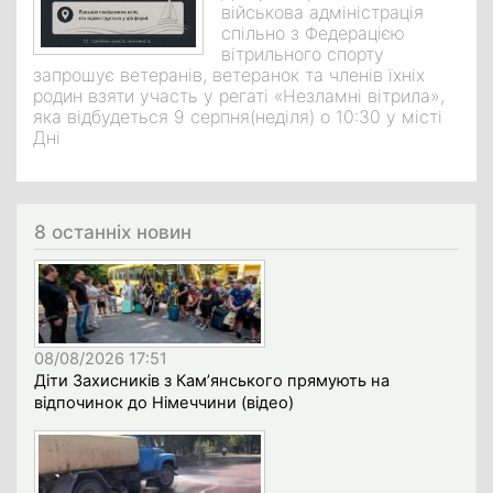
військова адміністрація
спільно з Федерацією
вітрильного спорту
запрошує ветеранів, ветеранок та членів їхніх
родин взяти участь у регаті «Незламні вітрила»,
яка відбудеться 9 серпня(неділя) о 10:30 у місті
Дні
8 останніх новин
08/08/2026 17:51
Діти Захисників з Кам’янського прямують на
відпочинок до Німеччини (відео)