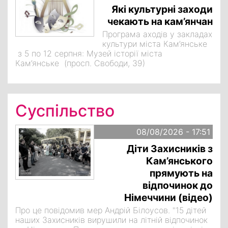
Які культурні заходи
чекають на кам’янчан
Програма аходів у закладах
культури міста Кам’янське
з 5 по 12 серпня: Музей історії міста
Кам’янське (просп. Свободи, 39)
Суспільство
08/08/2026 - 17:51
Діти Захисників з
Кам’янського
прямують на
відпочинок до
Німеччини (відео)
Про це повідомив мер Андрій Білоусов. "15 дітей
наших Захисників вирушили на літній відпочинок