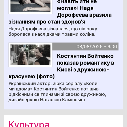
«Навіть йти не
могла»: Надя
Дорофєєва вразила
зізнанням про стан здоров'я
Надя Дорофєєва зізналася, що пів року
боролася з наслідками травми коліна.
08/08/2026 - 6:00
Костянтин Войтенко
показав романтику в
Києві з дружиною-
красунею (фото)
Український актор, зірка серіалу «Коли
ми вдома» Костянтин Войтенко потішив
рідкісними світлинами зі своєю дружиною,
дизайнеркою Наталією Камінсько
Культура