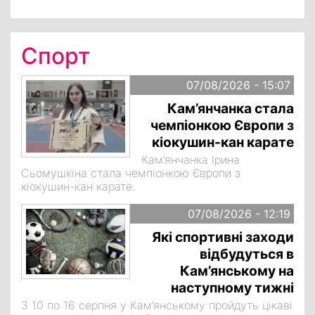
Спорт
07/08/2026 - 15:07
Кам’янчанка стала
чемпіонкою Європи з
кіокушин-кан карате
Кам’янчанка Ірина
Сьомушкіна стала чемпіонкою Європи з
кіокушин-кан карате.
07/08/2026 - 12:19
Які спортивні заходи
відбудуться в
Кам’янському на
наступному тижні
З 10 по 16 серпня у Кам’янському пройдуть цікаві