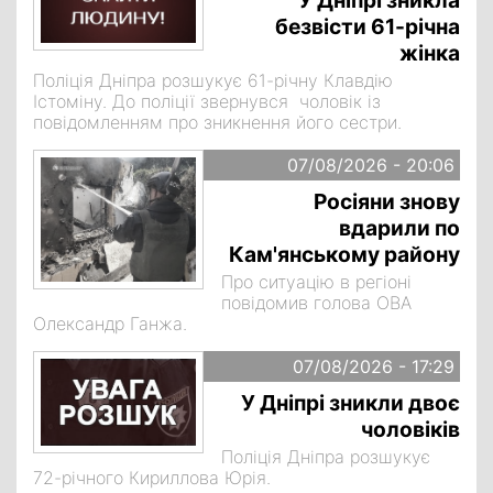
У Дніпрі зникла
безвісти 61-річна
жінка
Поліція Дніпра розшукує 61-річну Клавдію
Істоміну. До поліції звернувся чоловік із
повідомленням про зникнення його сестри.
07/08/2026 - 20:06
Росіяни знову
вдарили по
Кам'янському району
Про ситуацію в регіоні
повідомив голова ОВА
Олександр Ганжа.
07/08/2026 - 17:29
У Дніпрі зникли двоє
чоловіків
Поліція Дніпра розшукує
72-річного Кириллова Юрія.