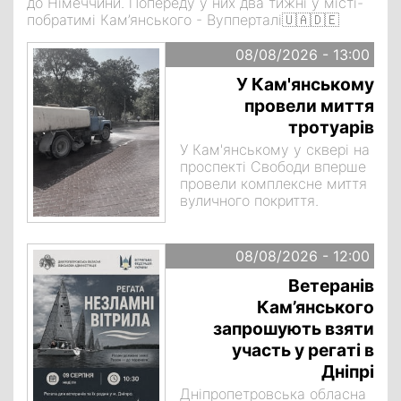
до Німеччини. Попереду у них два тижні у місті-
побратимі Кам’янського - Вупперталі🇺🇦🇩🇪
08/08/2026 - 13:00
У Кам'янському
провели миття
тротуарів
У Кам'янському у сквері на
проспекті Свободи вперше
провели комплексне миття
вуличного покриття.
08/08/2026 - 12:00
Ветеранів
Кам’янського
запрошують взяти
участь у регаті в
Дніпрі
Дніпропетровська обласна