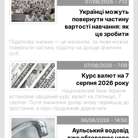
07/08/2026 - 7:13
Українці можуть
повернути частину
вартості навчання: як
це зробити
Податкова знижка — це механізм, за яким можна
повернути частину податку на доходи фізичних
осіб.
07/08/2026 - 7:09
Курс валют на 7
серпня 2026 року
Національний банк України
встановив офіційний курс валют на п’ятницю, 7
серпня. Після зниження долар знову перейшов до
зростання, а євро продовжив дорожчати.
06/08/2026 - 14:50
Аульський водовід
вже обговорює нове