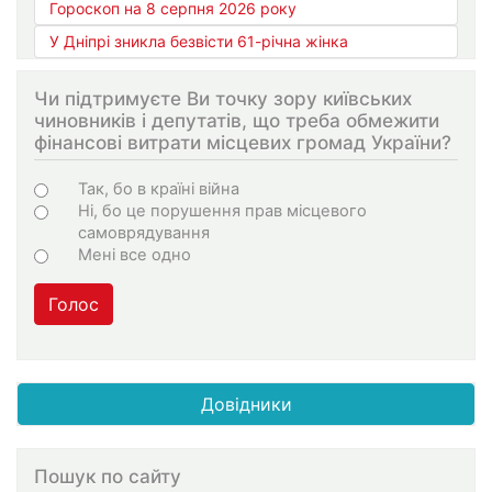
Гороскоп на 8 серпня 2026 року
У Дніпрі зникла безвісти 61-річна жінка
Чи підтримуєте Ви точку зору київських
чиновників і депутатів, що треба обмежити
фінансові витрати місцевих громад України?
Choices
Так, бо в країні війна
Ні, бо це порушення прав місцевого
самоврядування
Мені все одно
Голос
Довідники
Пошук по сайту