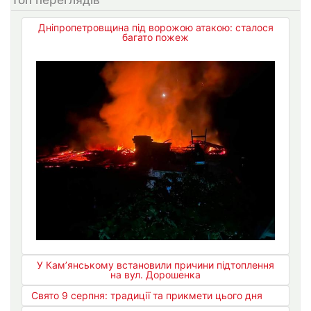
Дніпропетровщина під ворожою атакою: сталося
багато пожеж
У Кам’янському встановили причини підтоплення
на вул. Дорошенка
Свято 9 серпня: традиції та прикмети цього дня