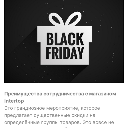
Преимущества сотрудничества с магазином
Intertop
Это грандиозное мероприятие, которое
предлагает существенные скидки на
определённые группы товаров. Это вовсе не