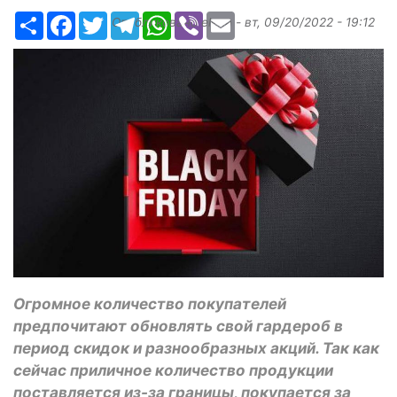
Ресурс
Facebook
Twitter
Telegram
WhatsApp
Viber
Email
Опубликовано
elena
-
вт, 09/20/2022 - 19:12
Огромное количество покупателей
предпочитают обновлять свой гардероб в
период скидок и разнообразных акций. Так как
сейчас приличное количество продукции
поставляется из-за границы, покупается за