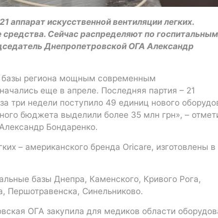
1 аппарат искусственной вентиляции легких.
е средства. Сейчас распределяют по госпитальным
едседатель Днепропетровской ОГА Александр
 базы региона мощным современным
ачались еще в апреле. Последняя партия – 21
 за три недели поступило 49 единиц нового оборудо
тного бюджета выделили более 35 млн грн», – отмет
Александр Бондаренко.
ких – американского бренда Oricare, изготовлены в
альные базы Днепра, Каменского, Кривого Рога,
а, Першотравенска, Синельниково.
вская ОГА закупила для медиков области оборудов