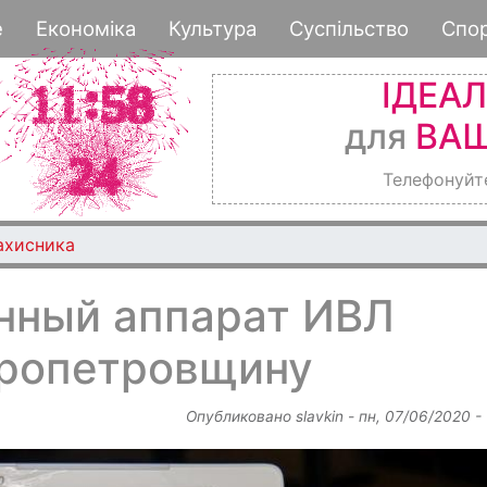
Перейти
е
Економіка
Культура
Суспільство
Спо
к
основному
ІДЕА
содержанию
для
ВАШ
Телефонуйт
ахисника
нный аппарат ИВЛ
пропетровщину
Опубликовано
slavkin
-
пн, 07/06/2020 -