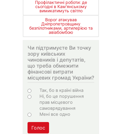
Профілактичні роботи: де
сьогодні в Кам'янському
вимикатимуть світло
Ворог атакував
Дніпропетровщину
безпілотниками, артилерією та
авіабомбою
Чи підтримуєте Ви точку
зору київських
чиновників і депутатів,
що треба обмежити
фінансові витрати
місцевих громад України?
Choices
Так, бо в країні війна
Ні, бо це порушення
прав місцевого
самоврядування
Мені все одно
Голос