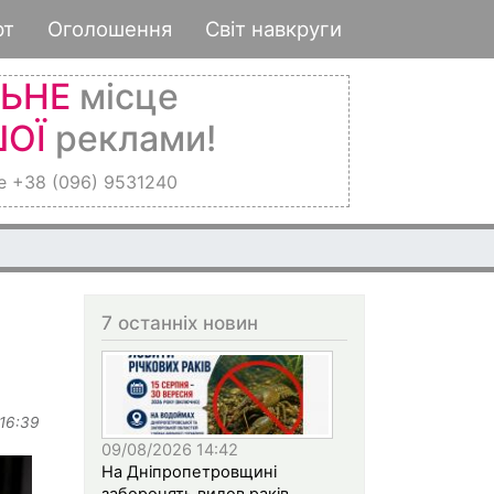
рт
Оголошення
Світ навкруги
ЛЬНЕ
місце
ОЇ
реклами!
е +38 (096) 9531240
7 останніх новин
 16:39
09/08/2026 14:42
На Дніпропетровщині
заборонять вилов раків