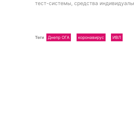
тест-системы, средства индивидуальн
Теги
Днепр ОГА
коронавирус
ИВЛ