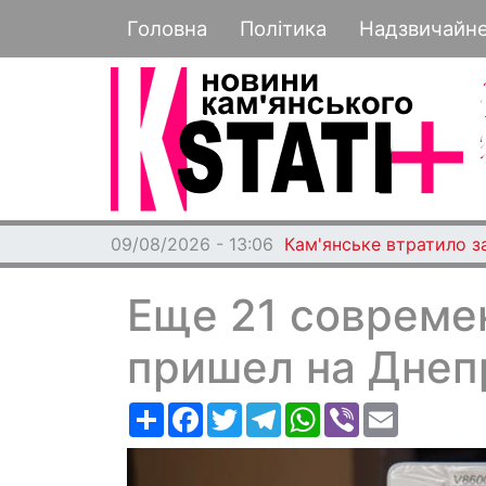
Основная навигация
Головна
Політика
Надзвичайн
09/08/2026 - 13:06
Кам'янське втратило з
Еще 21 совреме
пришел на Дне
Ресурс
Facebook
Twitter
Telegram
WhatsApp
Viber
Email