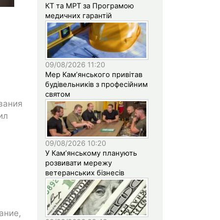
КТ та МРТ за Програмою
медичних гарантій
09/08/2026 11:20
Мер Кам’янського привітав
будівельників з професійним
святом
вания
ил
09/08/2026 10:20
У Кам’янському планують
розвивати мережу
ветеранських бізнесів
ание,