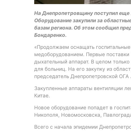
На Днепропетровщину поступил еще 2
Оборудование закупили за областны
базам региона. Об этом сообщил пр
Бондаренко.
«Продолжаем оснащать госпитальные
медоборудованием. Первые поставки н
дыхательный аппарат. В целом только
для больниц. На его закупку из облас
председатель Днепропетровской ОГА 
Закупленные аппараты вентиляции лег
Китае.
Новое оборудование попадет в госпит
Никополя, Новомосковска, Павлоград
Всего с начала эпидемии Днепропетро