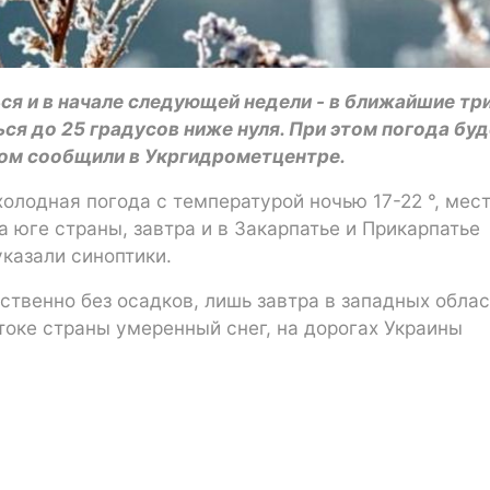
я и в начале следующей недели - в ближайшие тр
ся до 25 градусов ниже нуля. При этом погода буд
том сообщили в Укргидрометцентре.
холодная погода с температурой ночью 17-22 °, мес
 на юге страны, завтра и в Закарпатье и Прикарпатье
 указали синоптики.
ственно без осадков, лишь завтра в западных обла
стоке страны умеренный снег, на дорогах Украины