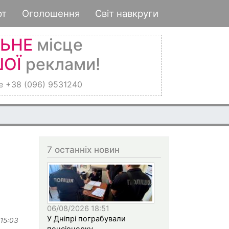
рт
Оголошення
Світ навкруги
ЛЬНЕ
місце
ОЇ
реклами!
е +38 (096) 9531240
7 останніх новин
06/08/2026 18:51
У Дніпрі пограбували
 15:03
пенсіонерку