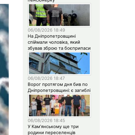
06/08/2026 18:49
На Дніпропетровщині
спіймали чоловіка, який
збував зброю та боєприпаси
06/08/2026 18:47
Ворог протягом дня бив по
Дніпропетровщині: є загиблі
06/08/2026 18:45
У Кам’янському ще три
родини переселенців