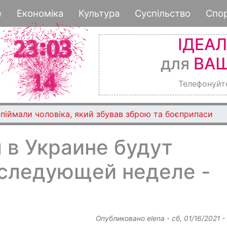
Перейти
е
Економіка
Культура
Суспільство
Спо
к
основному
ІДЕА
содержанию
для
ВАШ
Телефонуйт
піймали чоловіка, який збував зброю та боєприпаси
 в Украине будут
 следующей неделе -
Опубликовано
elena
-
сб, 01/16/2021 -