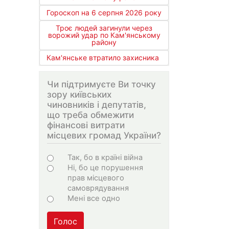
Гороскоп на 6 серпня 2026 року
Троє людей загинули через
ворожий удар по Кам'янському
району
Кам'янське втратило захисника
Чи підтримуєте Ви точку
зору київських
чиновників і депутатів,
що треба обмежити
фінансові витрати
місцевих громад України?
Choices
Так, бо в країні війна
Ні, бо це порушення
прав місцевого
самоврядування
Мені все одно
Голос