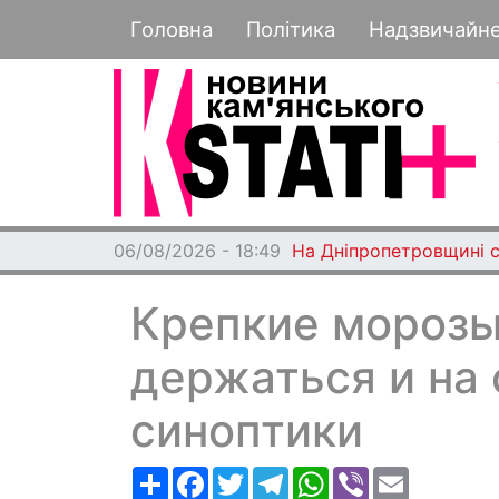
Основная навигация
Головна
Політика
Надзвичайн
06/08/2026 - 18:49
На Дніпропетровщині с
Крепкие морозы
держаться и на
синоптики
Ресурс
Facebook
Twitter
Telegram
WhatsApp
Viber
Email