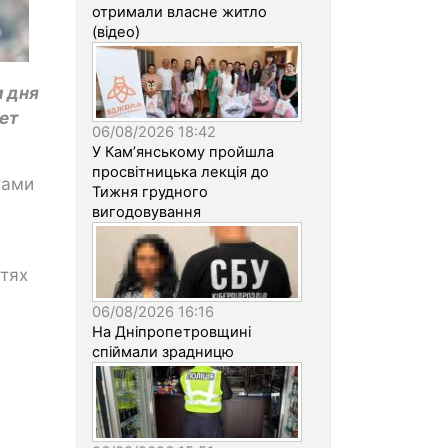
отримали власне житло
(відео)
и дня
ет
06/08/2026 18:42
У Кам’янському пройшла
просвітницька лекція до
тами
Тижня грудного
вигодовування
стях
06/08/2026 16:16
На Дніпропетровщині
спіймали зрадницю