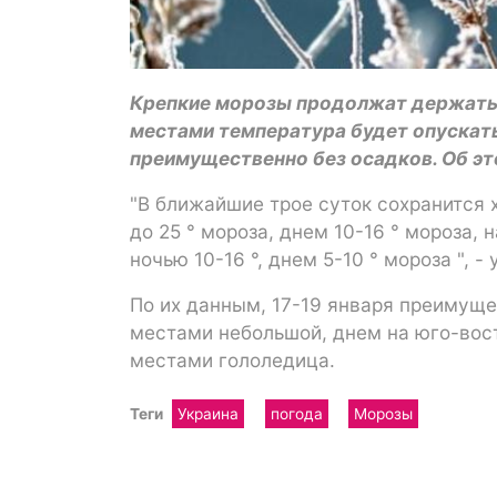
Крепкие морозы продолжат держатьс
местами температура будет опускать
преимущественно без осадков. Об э
"В ближайшие трое суток сохранится 
до 25 ° мороза, днем ​​10-16 ° мороза,
ночью 10-16 °, днем ​​5-10 ° мороза ", -
По их данным, 17-19 января преимуще
местами небольшой, днем ​​на юго-во
местами гололедица.
Теги
Украина
погода
Морозы