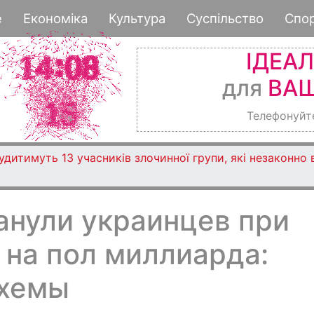
Перейти
е
Економіка
Культура
Суспільство
Спо
к
основному
ІДЕА
содержанию
для
ВАШ
Телефонуйт
дитимуть 13 учасників злочинної групи, які незаконно
нули украинцев при
 на пол миллиарда:
схемы