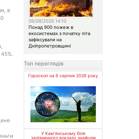
и, в
50
06/08/2026 14:10
Понад 900 пожеж в
екосистемах з початку літа
зафіксували на
,
Дніпропетровщині
 45%.
Топ переглядів
Гороскоп на 6 серпня 2026 року
цене
У Кам’янському біля
еньги
залізничного вокзалу знайшли