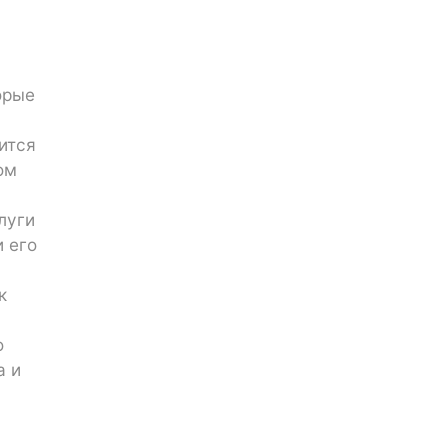
орые
ится
ом
луги
и его
к
о
а и