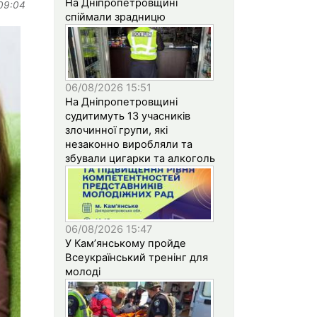
На Дніпропетровщині
 09:04
спіймали зрадницю
06/08/2026 15:51
На Дніпропетровщині
судитимуть 13 учасників
злочинної групи, які
незаконно виробляли та
збували цигарки та алкоголь
06/08/2026 15:47
У Кам’янському пройде
Всеукраїнський тренінг для
молоді