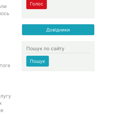
Голос
али
лось
Довідники
Пошук по сайту
Пошук
тоге
слугу
х
не