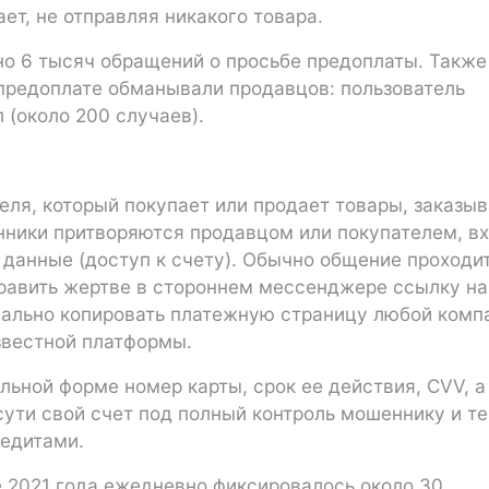
ет, не отправляя никакого товара.
но 6 тысяч обращений о просьбе предоплаты. Также
 предоплате обманывали продавцов: пользователь
 (около 200 случаев).
еля, который покупает или продает товары, заказы
нники притворяются продавцом или покупателем, в
 данные (доступ к счету). Обычно общение проходи
равить жертве в стороннем мессенджере ссылку на
уально копировать платежную страницу любой комп
звестной платформы.
льной форме номер карты, срок ее действия, CVV, а
сути свой счет под полный контроль мошеннику и т
редитами.
ие 2021 года ежедневно фиксировалось около 30