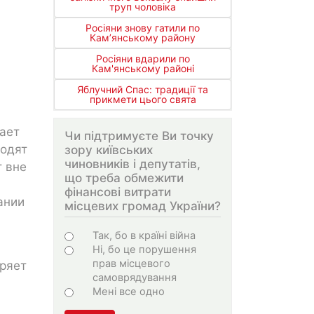
труп чоловіка
Росіяни знову гатили по
Кам’янському району
Росіяни вдарили по
Кам'янському районі
Яблучний Спас: традиції та
прикмети цього свята
вает
Чи підтримуєте Ви точку
ходят
зору київських
чиновників і депутатів,
т вне
що треба обмежити
фінансові витрати
ании
місцевих громад України?
Choices
Так, бо в країні війна
Ні, бо це порушення
прав місцевого
еряет
самоврядування
Мені все одно