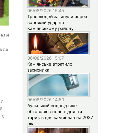
06/08/2026 15:45
Троє людей загинули через
ворожий удар по
Кам'янському району
на и
чти
06/08/2026 15:07
Кам'янське втратило
захисника
06/08/2026 14:50
 и
Аульський водовід вже
е
обговорює нове підняття
 с
тарифів для кам’янчан на 2027
рік