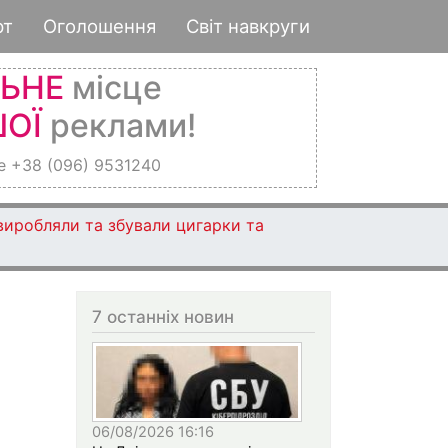
рт
Оголошення
Світ навкруги
ЛЬНЕ
місце
ОЇ
реклами!
е +38 (096) 9531240
 виробляли та збували цигарки та
7 останніх новин
06/08/2026 16:16