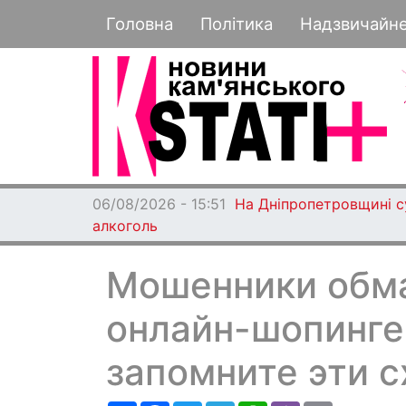
Основная навигация
Головна
Політика
Надзвичайн
06/08/2026 - 15:51
На Дніпропетровщині су
алкоголь
Мошенники обма
онлайн-шопинге
запомните эти 