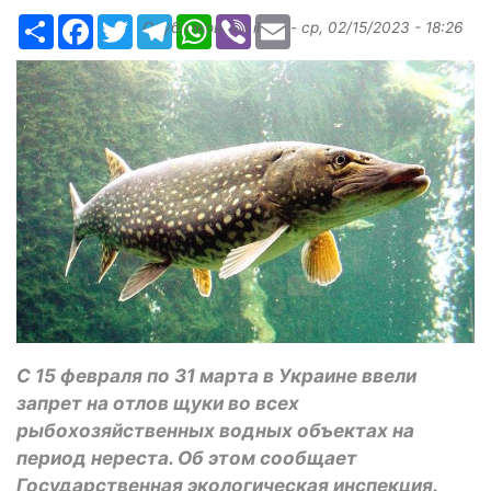
Ресурс
Facebook
Twitter
Telegram
WhatsApp
Viber
Email
Опубликовано
ilona
-
ср, 02/15/2023 - 18:26
С 15 февраля по 31 марта в Украине ввели
запрет на отлов щуки во всех
рыбохозяйственных водных объектах на
период нереста. Об этом сообщает
Государственная экологическая инспекция.