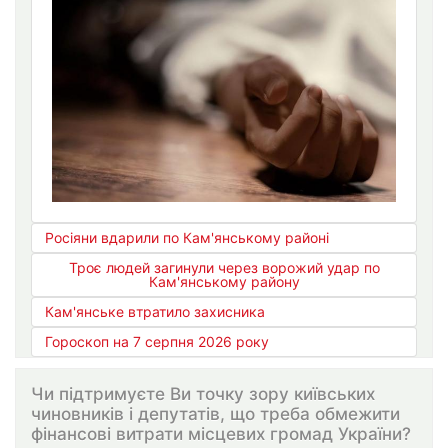
Росіяни вдарили по Кам'янському районі
Троє людей загинули через ворожий удар по
Кам'янському району
Кам'янське втратило захисника
Гороскоп на 7 серпня 2026 року
Чи підтримуєте Ви точку зору київських
чиновників і депутатів, що треба обмежити
фінансові витрати місцевих громад України?