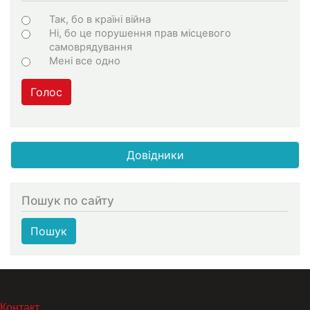
Choices
Так, бо в країні війна
Ні, бо це порушення прав місцевого
самоврядування
Мені все одно
Голос
Довідники
Пошук по сайту
Пошук
МЕНЮ В ПОДВАЛЕ
Контакт