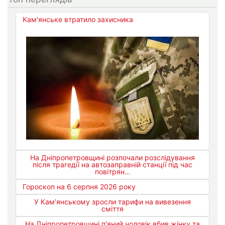
Кам'янське втратило захисника
На Дніпропетровщині розпочали розслідування
після трагедії на автозаправній станції під час
повітрян…
Гороскоп на 6 серпня 2026 року
У Кам’янському зросли тарифи на вивезення
сміття
На Дніпропетровщині п'яний чоловік вбив жінку та