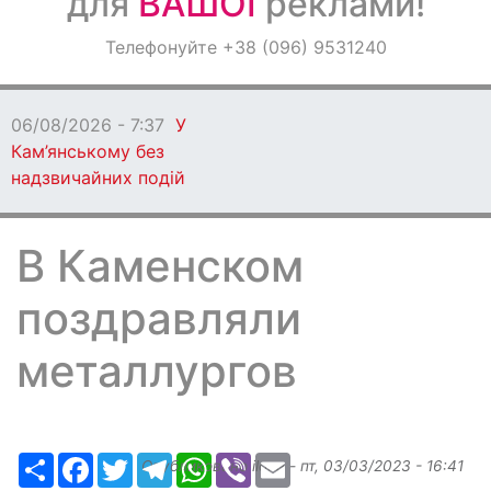
для
ВАШОЇ
реклами!
Оголошення
Телефонуйте +38 (096) 9531240
Світ навкруги
06/08/2026 - 7:37
У
Кам’янському без
надзвичайних подій
В Каменском
поздравляли
металлургов
Ресурс
Facebook
Twitter
Telegram
WhatsApp
Viber
Email
Опубликовано
ilona
-
пт, 03/03/2023 - 16:41