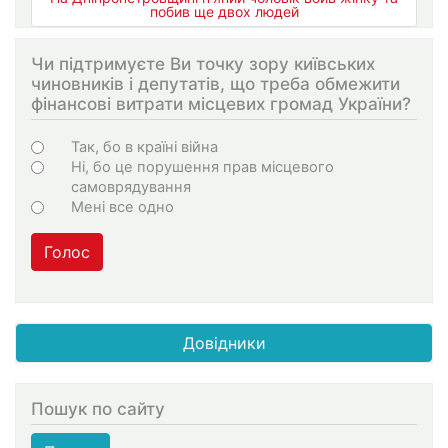
побив ще двох людей
Чи підтримуєте Ви точку зору київських
чиновників і депутатів, що треба обмежити
фінансові витрати місцевих громад України?
Choices
Так, бо в країні війна
Ні, бо це порушення прав місцевого
самоврядування
Мені все одно
Голос
Довідники
Пошук по сайту