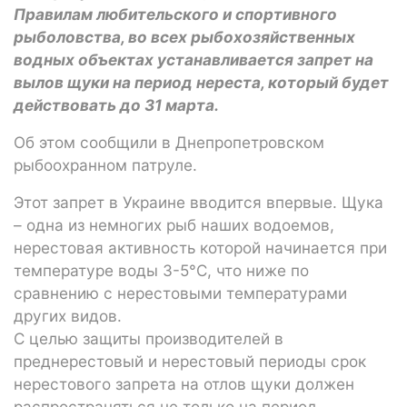
Правилам любительского и спортивного
рыболовства, во всех рыбохозяйственных
водных объектах устанавливается запрет на
вылов щуки на период нереста, который будет
действовать до 31 марта.
Об этом сообщили в Днепропетровском
рыбоохранном патруле.
Этот запрет в Украине вводится впервые. Щука
– одна из немногих рыб наших водоемов,
нерестовая активность которой начинается при
температуре воды 3-5°C, что ниже по
сравнению с нерестовыми температурами
других видов.
С целью защиты производителей в
преднерестовый и нерестовый периоды срок
нерестового запрета на отлов щуки должен
распространяться не только на период