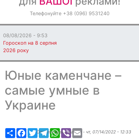
для
ВАШОЇ
реклами!
Оголошення
Телефонуйте +38 (096) 9531240
Світ навкруги
08/08/2026 - 9:53
Гороскоп на 8 серпня
2026 року
Юные каменчане –
самые умные в
Украине
Ресурс
Facebook
Twitter
Telegram
WhatsApp
Viber
Email
Опубликовано
slavkin
-
чт, 07/14/2022 - 12:33