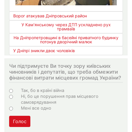
Ворог атакував Дніпровський район
У Кам’янському через ДТП ускладнено рух
трамваїв
На Дніпропетровщині в басейні приватного будинку
потонув дворічний малюк
У Дніпрі зникли двоє чоловіків
Чи підтримуєте Ви точку зору київських
чиновників і депутатів, що треба обмежити
фінансові витрати місцевих громад України?
Choices
Так, бо в країні війна
Ні, бо це порушення прав місцевого
самоврядування
Мені все одно
Голос