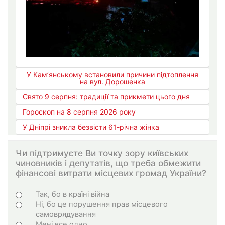
У Кам’янському встановили причини підтоплення
на вул. Дорошенка
Свято 9 серпня: традиції та прикмети цього дня
Гороскоп на 8 серпня 2026 року
У Дніпрі зникла безвісти 61-річна жінка
Чи підтримуєте Ви точку зору київських
чиновників і депутатів, що треба обмежити
фінансові витрати місцевих громад України?
Choices
Так, бо в країні війна
Ні, бо це порушення прав місцевого
самоврядування
Мені все одно