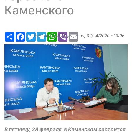
Каменского
Ресурс
Facebook
Twitter
Telegram
WhatsApp
Viber
Email
Опубликовано
bugaev
-
пн, 02/24/2020 - 13:06
В пятницу, 28 февраля, в Каменском состоится