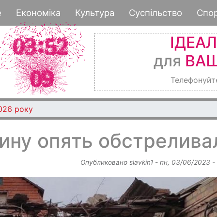
Перейти
е
Економіка
Культура
Суспільство
Спо
к
основному
ІДЕА
содержанию
для
ВАШ
Телефонуйт
026 року
ну опять обстрелива
Опубликовано
slavkin1
-
пн, 03/06/2023 -