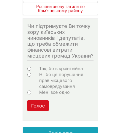
Росіяни знову гатили по
Кам’янському району
Чи підтримуєте Ви точку
зору київських
чиновників і депутатів,
що треба обмежити
фінансові витрати
місцевих громад України?
Choices
Так, бо в країні війна
Ні, бо це порушення
прав місцевого
самоврядування
Мені все одно
Голос
Довідники