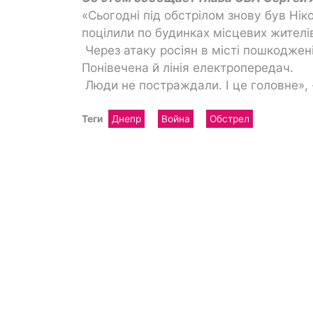
«Сьогодні під обстрілом знову був Ні
поцілили по будинках місцевих жителі
Через атаку росіян в місті пошкоджені
Понівечена й лінія електропередач.
Люди не постраждали. І це головне»,
Теги
Днепр
Война
Обстрел