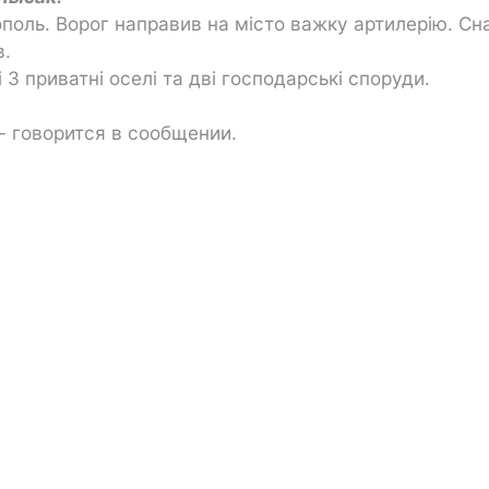
кополь. Ворог направив на місто важку артилерію. С
в.
 3 приватні оселі та дві господарські споруди.
 - говорится в сообщении.