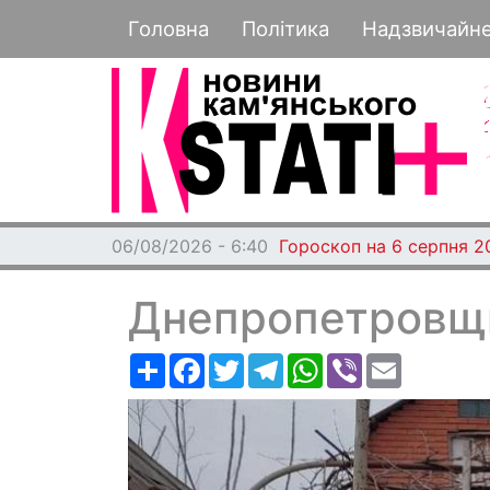
Основная навигация
Головна
Політика
Надзвичайн
06/08/2026 - 6:40
Гороскоп на 6 серпня 2
Днепропетровщи
Ресурс
Facebook
Twitter
Telegram
WhatsApp
Viber
Email