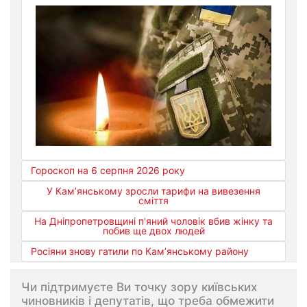
Гороскоп на 6 серпня 2026 року
У Кам’янському зросли тарифи на вивезення
сміття
На Дніпропетровщині п'яний чоловік вбив жінку та
побив ще двох людей
Росіяни знову гатили по Кам’янському району
Чи підтримуєте Ви точку зору київських
чиновників і депутатів, що треба обмежити