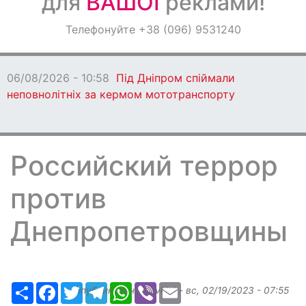
для
ВАШОЇ
реклами!
Оголошення
Телефонуйте +38 (096) 9531240
Світ навкруги
06/08/2026 - 10:58
Під Дніпром спіймали
неповнолітніх за кермом мототранспорту
Российский террор
против
Днепропетровщины
Ресурс
Facebook
Twitter
Telegram
WhatsApp
Viber
Email
Опубликовано
slavkin1
-
вс, 02/19/2023 - 07:55