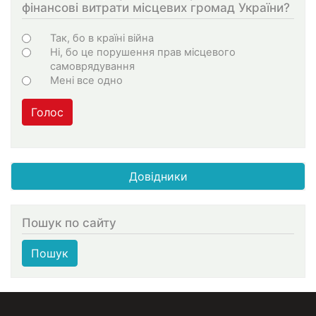
фінансові витрати місцевих громад України?
Choices
Так, бо в країні війна
Ні, бо це порушення прав місцевого
самоврядування
Мені все одно
Голос
Довідники
Пошук по сайту
Пошук