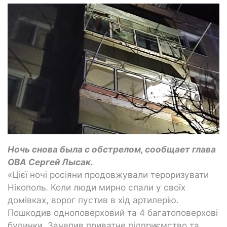
Ночь снова была с обстрелом, сообщает глава
ОВА Сергей Лысак.
«Цієї ночі росіяни продовжували тероризувати
Нікополь. Коли люди мирно спали у своїх
домівках, ворог пустив в хід артилерію.
Пошкодив одноповерховий та 4 багатоповерхові
будинки. Зачепив приватне підприємство та