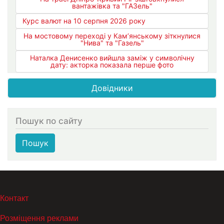
вантажівка та "ГАЗель"
Курс валют на 10 серпня 2026 року
На мостовому переході у Кам’янському зіткнулися
"Нива" та "Газель"
Наталка Денисенко вийшла заміж у символічну
дату: акторка показала перше фото
Довідники
Пошук по сайту
Пошук
МЕНЮ В ПОДВАЛЕ
Контакт
Розміщення реклами