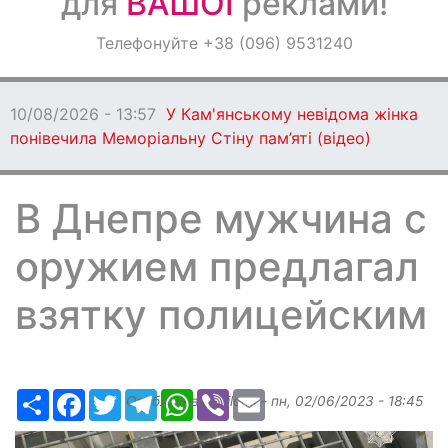
для
ВАШОЇ
реклами!
Оголошення
Телефонуйте +38 (096) 9531240
Світ навкруги
10/08/2026 - 13:57
У Кам'янському невідома жінка
понівечила Меморіальну Стіну пам’яті (відео)
В Днепре мужчина с
оружием предлагал
взятку полицейским
Ресурс
Facebook
Twitter
Telegram
WhatsApp
Viber
Email
Опубликовано
ilona
-
пн, 02/06/2023 - 18:45