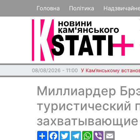
Основная навигация
Головна
Політика
Надзвичайн
08/08/2026 - 11:00
У Кам’янському встано
Миллиардер Бр
туристический п
захватывающие 
Ресурс
Facebook
Twitter
Telegram
WhatsApp
Viber
Email