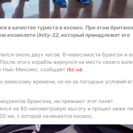
ся в качестве туриста в космос. При этом британс
ом космолете Unity-22, который принадлежит его
ился около двух часов. В невесомости Брэнсон и е
После этого корабль вернулся на место своего взле
те Нью-Мексико, сообщает
rbc.ua
.
о киевскому времени, но из-за погодных условий ег
нкурентов Брэнсона, не признают этот полет
нялся на 80-километровую высоту и прошел ниже л
00 км, с которой начинается космос.