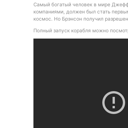
Самый богатый человек в мире Джефф 
компаниями, должен был стать первы
космос. Но Брэнсон получил разрешен
Полный запуск корабля можно посмотр