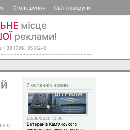
рт
Оголошення
Світ навкруги
ЛЬНЕ
місце
ОЇ
реклами!
е +38 (096) 9531240
ый
7 останніх новин
08/08/2026 12:00
Ветеранів Кам’янського
 06:15
запрошують взяти участь у