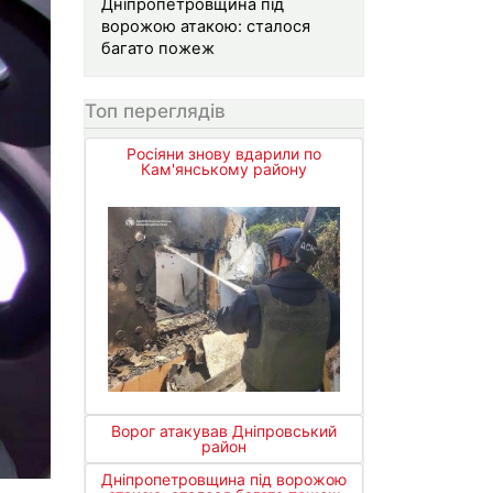
Дніпропетровщина під
ворожою атакою: сталося
багато пожеж
Топ переглядів
Росіяни знову вдарили по
Кам'янському району
Ворог атакував Дніпровський
район
Дніпропетровщина під ворожою