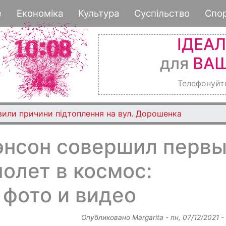
Перейти
е
Економіка
Культура
Суспільство
Спо
к
основному
ІДЕА
содержанию
для
ВАШ
Телефонуйт
вили причини підтоплення на вул. Дорошенка
энсон совершил перв
олет в космос:
фото и видео
Опубликовано
Margarita
-
пн, 07/12/2021 -