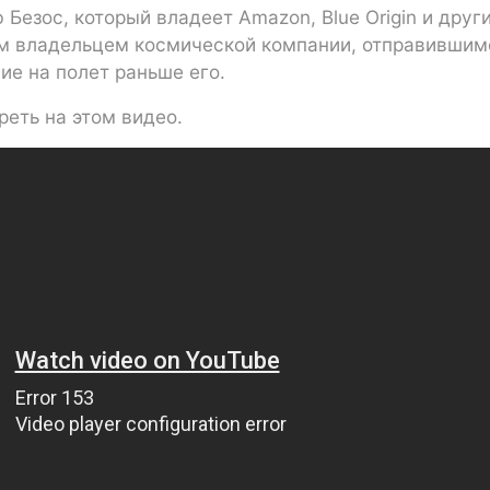
Безос, который владеет Amazon, Blue Origin и друг
м владельцем космической компании, отправившим
ие на полет раньше его.
еть на этом видео.