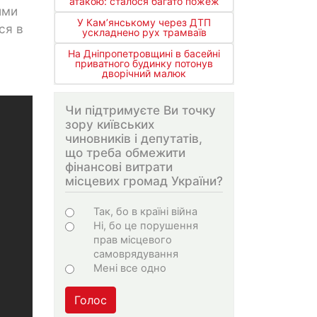
атакою: сталося багато пожеж
ими
У Кам’янському через ДТП
ся в
ускладнено рух трамваїв
На Дніпропетровщині в басейні
приватного будинку потонув
дворічний малюк
Чи підтримуєте Ви точку
зору київських
чиновників і депутатів,
що треба обмежити
фінансові витрати
місцевих громад України?
Choices
Так, бо в країні війна
Ні, бо це порушення
прав місцевого
самоврядування
Мені все одно
Голос