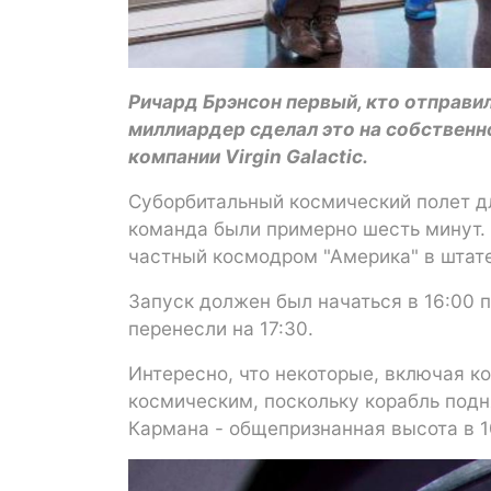
Ричард Брэнсон первый, кто отправил
миллиардер сделал это на собственн
компании Virgin Galactic.
Суборбитальный космический полет дл
команда были примерно шесть минут. 
частный космодром "Америка" в шта
Запуск должен был начаться в 16:00 п
перенесли на 17:30.
Интересно, что некоторые, включая ко
космическим, поскольку корабль под
Кармана - общепризнанная высота в 1