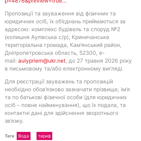
p=4876&preview=true…
Пропозиції та зауваження від фізичних та
юридичних осіб, їх об’єднань приймаються за
адресою: комплекс будівель та споруд №2
(колишня Аулівська с/р), Криничанська
територіальна громада, Кам’янський район,
Дніпропетровська область, 52300, e-
mail:
aulypriem@ukr.net
, до 27 травня 2026 року
в письмовому та/або електронному вигляді.
Для реєстрації зауважень та пропозицій
необхідно обов’язково зазначати прізвище, ім’я
та по батькові фізичної особи (для юридичних
осіб – повне найменування), що їх подала, та
контактні дані для здійснення зворотнього
зв’язку.
Теги
Вода
тариф