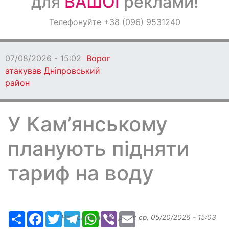
для
ВАШОЇ
реклами!
Оголошення
Телефонуйте +38 (096) 9531240
Світ навкруги
07/08/2026 - 15:02
Ворог
атакував Дніпровський
район
У Кам’янському
планують підняти
тариф на воду
Ресурс
Facebook
Twitter
Telegram
WhatsApp
Viber
Email
Надіслав:
ilona
, дата:
ср, 05/20/2026 - 15:03