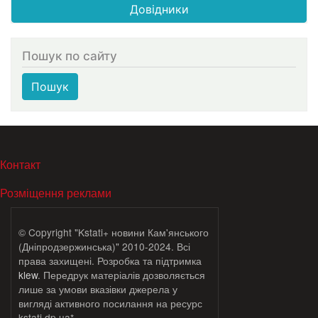
Довідники
Пошук по сайту
Пошук
МЕНЮ В ПОДВАЛЕ
Контакт
Розміщення реклами
© Copyright "Kstati+ новини Кам'янського
(Дніпродзержинська)" 2010-2024. Всі
права захищені. Розробка та підтримка
klew
. Передрук матеріалів дозволяється
лише за умови вказівки джерела у
вигляді активного посилання на ресурс
kstati.dp.ua*.