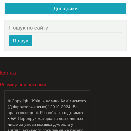
Довідники
Пошук по сайту
Пошук
МЕНЮ В ПОДВАЛЕ
Контакт
Розміщення реклами
© Copyright "Kstati+ новини Кам'янського
(Дніпродзержинська)" 2010-2024. Всі
права захищені. Розробка та підтримка
klew
. Передрук матеріалів дозволяється
лише за умови вказівки джерела у
вигляді активного посилання на ресурс