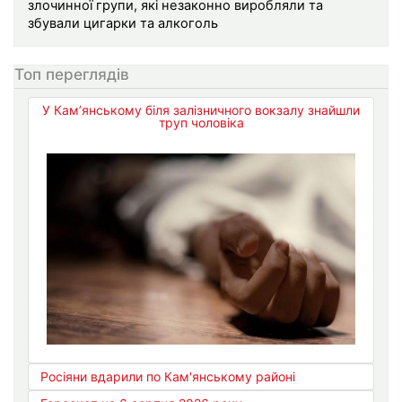
злочинної групи, які незаконно виробляли та
збували цигарки та алкоголь
Топ переглядів
У Кам’янському біля залізничного вокзалу знайшли
труп чоловіка
Росіяни вдарили по Кам'янському районі