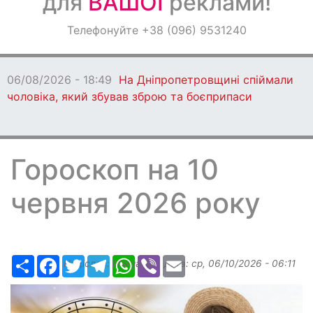
для
ВАШОЇ
реклами!
Оголошення
Телефонуйте +38 (096) 9531240
Світ навкруги
06/08/2026 - 18:49
На Дніпропетровщині спіймали
чоловіка, який збував зброю та боєприпаси
Гороскоп на 10
червня 2026 року
Ресурс
Facebook
Twitter
Telegram
WhatsApp
Viber
Email
Надіслав:
Margarita
, дата:
ср, 06/10/2026 - 06:11