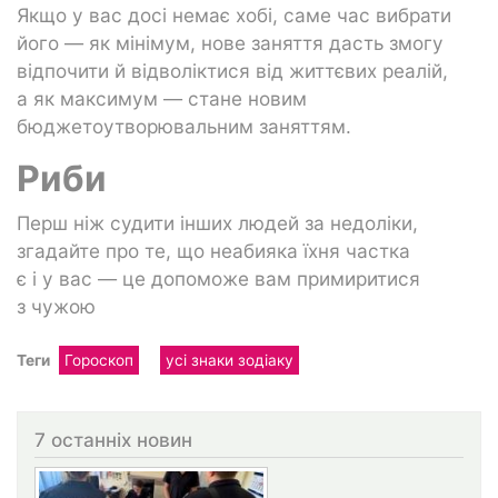
Якщо у вас досі немає хобі, саме час вибрати
його — як мінімум, нове заняття дасть змогу
відпочити й відволіктися від життєвих реалій,
а як максимум — стане новим
бюджетоутворювальним заняттям.
Риби
Перш ніж судити інших людей за недоліки,
згадайте про те, що неабияка їхня частка
є і у вас — це допоможе вам примиритися
з чужою
Теги
Гороскоп
усі знаки зодіаку
7 останніх новин