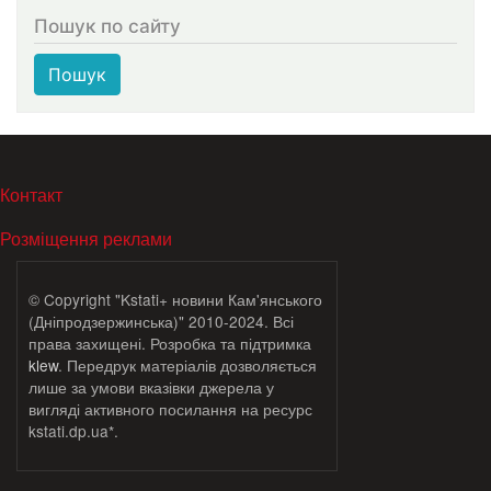
Пошук по сайту
Пошук
МЕНЮ В ПОДВАЛЕ
Контакт
Розміщення реклами
© Copyright "Kstati+ новини Кам'янського
(Дніпродзержинська)" 2010-2024. Всі
права захищені. Розробка та підтримка
klew
. Передрук матеріалів дозволяється
лише за умови вказівки джерела у
вигляді активного посилання на ресурс
kstati.dp.ua*.