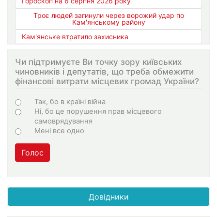
Гороскоп на 6 серпня 2026 року
Троє людей загинули через ворожий удар по
Кам'янському району
Кам'янське втратило захисника
Чи підтримуєте Ви точку зору київських
чиновників і депутатів, що треба обмежити
фінансові витрати місцевих громад України?
Варіанти
Так, бо в країні війна
Ні, бо це порушення прав місцевого
самоврядування
Мені все одно
Голос
Довідники