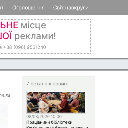
рт
Оголошення
Світ навкруги
ЛЬНЕ
місце
ОЇ
реклами!
е +38 (096) 9531240
7 останніх новин
 09:54
08/08/2026 10:00
Працівники бібліотеки
Кам’янського беруть участь у