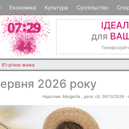
Перейти
е
Економіка
Культура
Суспільство
Спо
до
основного
ІДЕА
вмісту
для
ВАШ
Телефонуйт
 61-річна жінка
червня 2026 року
Надіслав:
Margarita
, дата:
сб, 06/13/2026 -