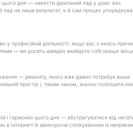
 цього дня — навести ідеальний лад у домі: вас
ий лад не лише результат, а й сам процес упорядкув
во у професійній діяльності: якщо вас з якоїсь причи
роблеми — ви досить швидко знайдете собі краще місц
вження — ремонту, якого вже давно потребує ваше
ишній простір і, таким чином, значно поліпшити які
ій і гармонію цього дня — абстрагуватися від негат
ин в Інтернеті й закінчуючи спілкуванням із неприє