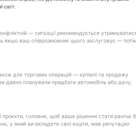
 світ.
конфліктній — ситуації рекомендується утримуватися
іть якщо ваш співрозмовник цього заслуговує — поті
також для торгових операцій — купівлі та продажу
ви давно планували придбати автомобіль або дачу,
 проєкти, головне, щоб ваше рішення стати рантьє 
нк, у який ви вкладете свої кошти, мав репутацію