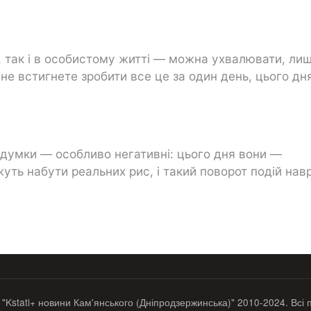
, так і в особистому житті — можна ухвалювати, ли
 не встигнете зробити все це за один день, цього дн
 думки — особливо негативні: цього дня вони —
ть набути реальних рис, і такий поворот подій нав
 "Kstati+ новини Кам'янського (Дніпродзержинська)" 2010-2024. Всі 