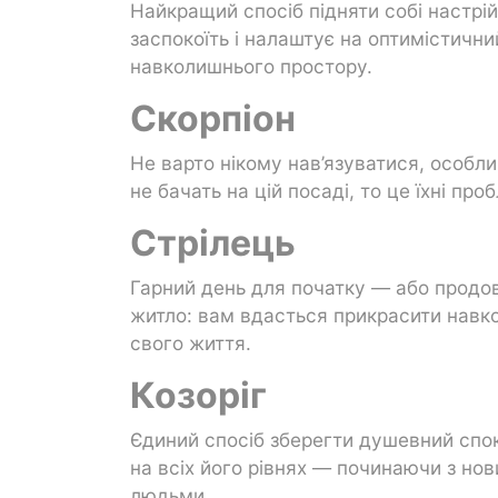
Найкращий спосіб підняти собі настрій
заспокоїть і налаштує на оптимістичн
навколишнього простору.
Скорпіон
Не варто нікому нав’язуватися, особли
не бачать на цій посаді, то це їхні п
Стрілець
Гарний день для початку — або продо
житло: вам вдасться прикрасити навкол
свого життя.
Козоріг
Єдиний спосіб зберегти душевний спок
на всіх його рівнях — починаючи з нов
людьми.