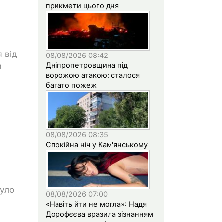
прикмети цього дня
 від
08/08/2026 08:42
Дніпропетровщина під
м
ворожою атакою: сталося
багато пожеж
08/08/2026 08:35
Спокійна ніч у Кам'янському
було
08/08/2026 07:00
«Навіть йти не могла»: Надя
Дорофєєва вразила зізнанням