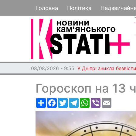
Основная навигация
Головна
Політика
Надзвичайн
08/08/2026 - 9:55
У Дніпрі зникла безвісти
Гороскоп на 13 
Ресурс
Facebook
Twitter
Telegram
WhatsApp
Viber
Email