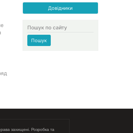
Довідники
ше
Пошук по сайту
я
Пошук
ряд
права захищені. Розробка та