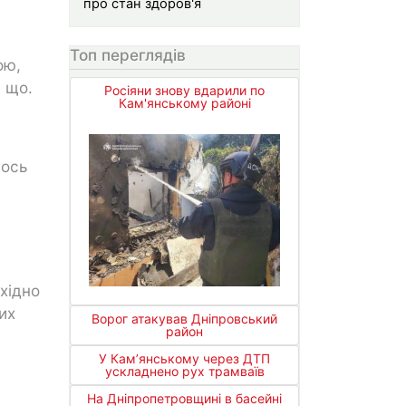
про стан здоров'я
Топ переглядів
ою,
 що.
Росіяни знову вдарили по
Кам'янському районі
гось
хідно
их
Ворог атакував Дніпровський
район
У Кам’янському через ДТП
ускладнено рух трамваїв
На Дніпропетровщині в басейні