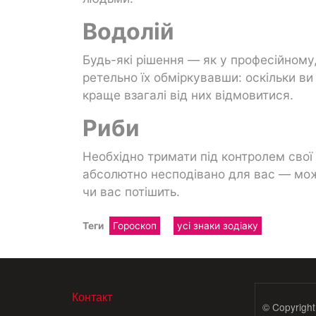
Водолій
Будь-які рішення — як у професійному
ретельно їх обміркувавши: оскільки ви
краще взагалі від них відмовитися.
Риби
Необхідно тримати під контролем свої
абсолютно несподівано для вас — можу
чи вас потішить.
Теги
Гороскоп
усі знаки зодіаку
МЕНЮ В ПОДВАЛЕ
Контакт
© Copyright