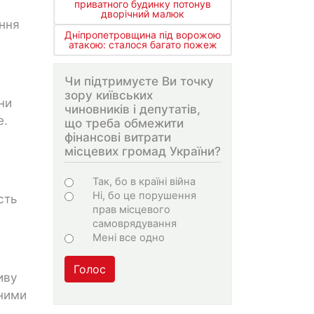
приватного будинку потонув
дворічний малюк
ання
Дніпропетровщина під ворожою
атакою: сталося багато пожеж
Чи підтримуєте Ви точку
зору київських
ни
чиновників і депутатів,
е.
що треба обмежити
фінансові витрати
місцевих громад України?
Варіанти
Так, бо в країні війна
Ні, бо це порушення
сть
прав місцевого
самоврядування
Мені все одно
Голос
иву
мними