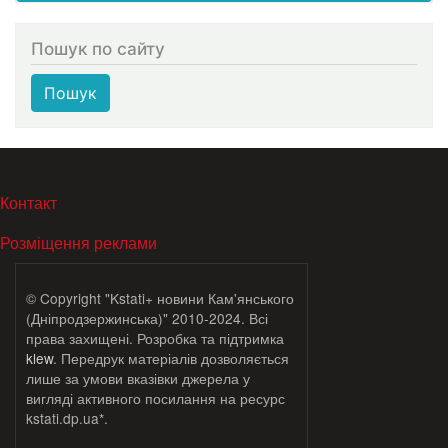
Пошук по сайту
Пошук
МЕНЮ В ПОДВАЛЕ
Контакт
Розміщення реклами
© Copyright "Kstati+ новини Кам'янського
(Дніпродзержинська)" 2010-2024. Всі
права захищені. Розробка та підтримка
klew
. Передрук матеріалів дозволяється
лише за умови вказівки джерела у
вигляді активного посилання на ресурс
kstati.dp.ua*.