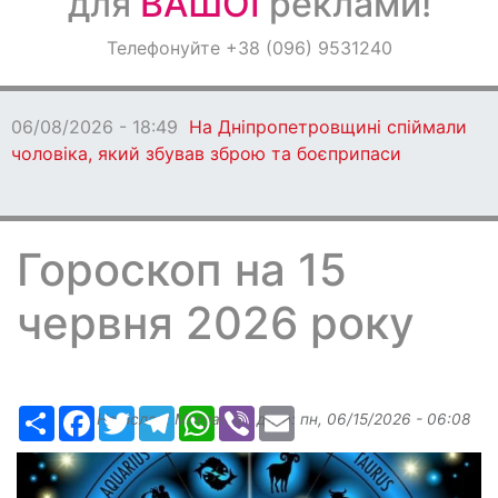
для
ВАШОЇ
реклами!
Оголошення
Телефонуйте +38 (096) 9531240
Світ навкруги
06/08/2026 - 18:49
На Дніпропетровщині спіймали
чоловіка, який збував зброю та боєприпаси
Гороскоп на 15
червня 2026 року
Ресурс
Facebook
Twitter
Telegram
WhatsApp
Viber
Email
Надіслав:
Margarita
, дата:
пн, 06/15/2026 - 06:08