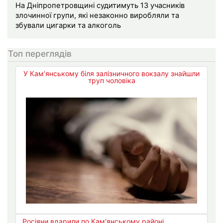
На Дніпропетровщині судитимуть 13 учасників
злочинної групи, які незаконно виробляли та
збували цигарки та алкоголь
Топ переглядів
У Кам’янському біля залізничного вокзалу знайшли
труп чоловіка
Росіяни вдарили по Кам'янському районі