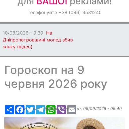
для
ВАШОЇ
реклами!
Оголошення
Телефонуйте +38 (096) 9531240
Світ навкруги
10/08/2026 - 9:30
На
Дніпропетровщині мопед збив
жінку (відео)
Гороскоп на 9
червня 2026 року
Ресурс
Facebook
Twitter
Telegram
WhatsApp
Viber
Email
Надіслав:
Margarita
, дата:
вт, 06/09/2026 - 06:40