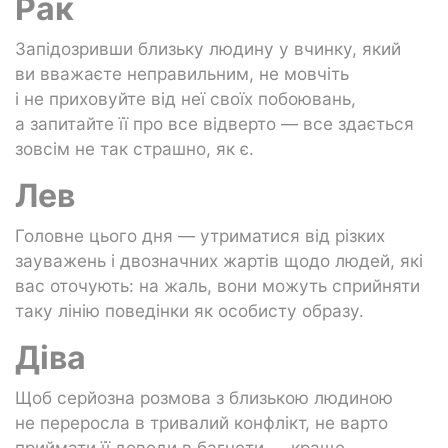
Рак
Запідозривши близьку людину у вчинку, який
ви вважаєте неправильним, не мовчіть
і не приховуйте від неї своїх побоювань,
а запитайте її про все відверто — все здається
зовсім не так страшно, як є.
Лев
Головне цього дня — утриматися від різких
зауважень і двозначних жартів щодо людей, які
вас оточують: на жаль, вони можуть сприйняти
таку лінію поведінки як особисту образу.
Діва
Щоб серйозна розмова з близькою людиною
не переросла в тривалий конфлікт, не варто
приймати її доводи в багнети — краще