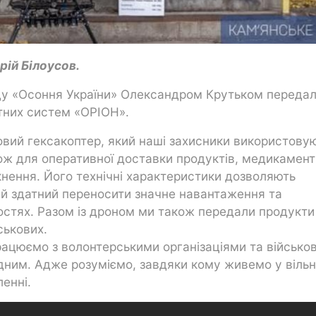
рій Білоусов.
нду «Осоння України» Олександром Крутьком переда
тних систем «ОРІОН».
овий гексакоптер, який наші захисники використову
ож для оперативної доставки продуктів, медикамент
ткнення. Його технічні характеристики дозволяють
ій здатний переносити значне навантаження та
остях. Разом із дроном ми також передали продукти
ськових.
рацюємо з волонтерськими організаціями та військо
дним. Адже розуміємо, завдяки кому живемо у вільн
ленні.