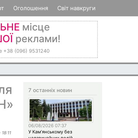
рт
Оголошення
Світ навкруги
ЛЬНЕ
місце
ОЇ
реклами!
е +38 (096) 9531240
ля
7 останніх новин
Н»
06/08/2026 07:37
У Кам’янському без
 18:11
надзвичайних подій