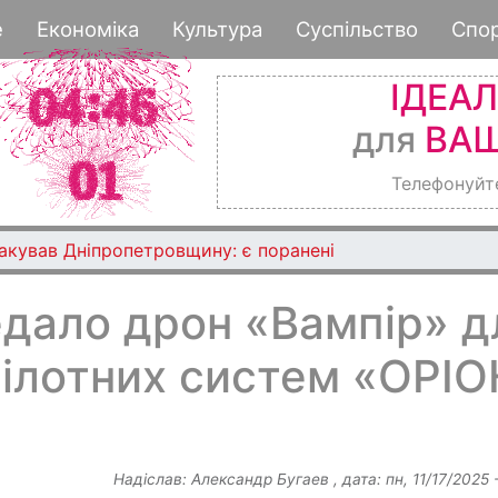
Перейти
е
Економіка
Культура
Суспільство
Спо
до
основного
ІДЕА
вмісту
для
ВАШ
Телефонуйт
такував Дніпропетровщину: є поранені
едало дрон «Вампір» д
пілотних систем «ОРІО
Надіслав:
Александр Бугаев
, дата:
пн, 11/17/2025 -