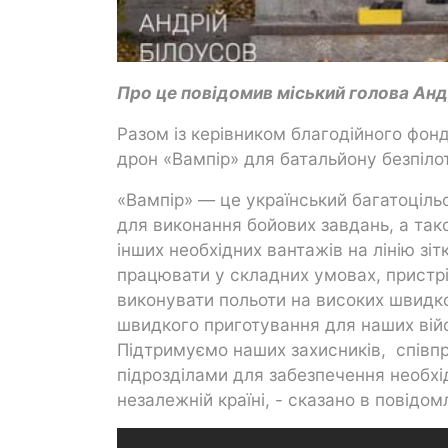
Про це повідомив міський голова Анд
Разом із керівником благодійного фо
дрон «Вампір» для батальйону безпіло
«Вампір» — це український багатоціль
для виконання бойових завдань, а так
інших необхідних вантажів на лінію зі
працювати у складних умовах, пристр
виконувати польоти на високих швидк
швидкого приготування для наших вій
Підтримуємо наших захисників, співп
підрозділами для забезпечення необхі
незалежній країні, - сказано в повідом