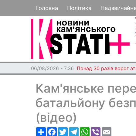
Основная навигация
Головна
Політика
Надзвичайн
06/08/2026 - 7:36
Понад 30 разів ворог а
Кам'янське пер
батальйону без
(відео)
Ресурс
Facebook
Twitter
Telegram
WhatsApp
Viber
Email