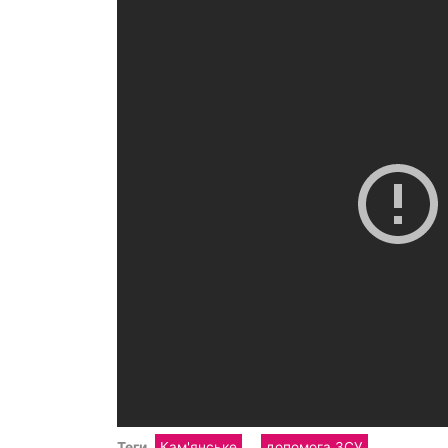
Теги
Кам'янське
допомога ЗСУ