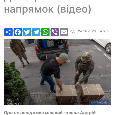
напрямок (відео)
Ресурс
Facebook
Twitter
Telegram
WhatsApp
Viber
Email
Надіслав:
Александр Бугаев
, дата:
ср, 05/13/2026 - 18:05
Про це повідомив міський голова Андрій