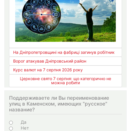
На Дніпропетровщині на фабриці загинув робітник
Ворог атакував Дніпровський район
Курс валют на 7 серпня 2026 року
Церковне свято 7 серпня: що категорично не
можна робити
Поддерживаете ли Вы переименование
улиц в Каменском, имеющих "русское"
название?
Варіанти
Да
Нет