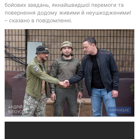
бойових завдань, якнайшвидшої перемоги та
повернення додому живими й неушкодженими!
– сказано в повідомленні.