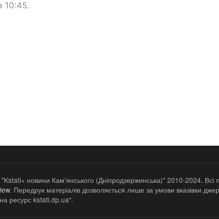
 10:45.
 "Kstati+ новини Кам'янського (Дніпродзержинська)" 2010-2024. Всі 
lew
. Передрук матеріалів дозволяється лише за умови вказівки джер
а ресурс kstati.dp.ua*.