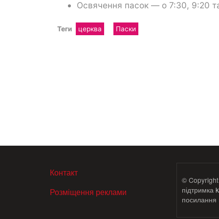
Освячення пасок — о 7:30, 9:20 та
Теги
церква
Паски
МЕНЮ В ПОДВАЛЕ
Контакт
© Copyright
підтримка
k
Розміщення реклами
посилання н