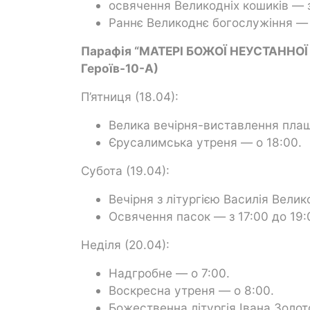
освячення Великодніх кошиків — з
Раннє Великоднє богослужіння — 
Парафія “МАТЕРІ БОЖОЇ НЕУСТАННОЇ П
Героїв-10-А)
П’ятниця (18.04):
Велика вечірня-виставлення плащ
Єрусалимська утреня — о 18:00.
Субота (19.04):
Вечірня з літургією Василія Велик
Освячення пасок — з 17:00 до 19:
Неділя (20.04):
Надгробне — о 7:00.
Воскресна утреня — о 8:00.
Божественна літургія Івана Золот