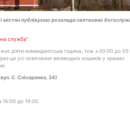
і містян публікуємо розклади святкових богослуж
йна служба”
.
жує діяти комендантська година, тож з 00:00 до 05
рез це усі освячення великодніх кошиків у храмах
ни.
ул. С. Слісаренка, 34)
 16:00 до 19:00.