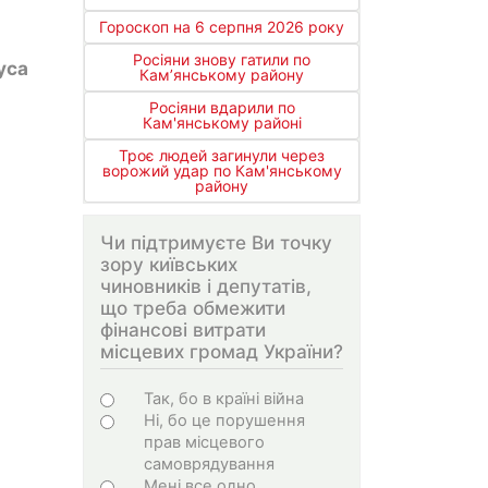
Гороскоп на 6 серпня 2026 року
Росіяни знову гатили по
уса
Кам’янському району
Росіяни вдарили по
Кам'янському районі
Троє людей загинули через
ворожий удар по Кам'янському
району
Чи підтримуєте Ви точку
зору київських
чиновників і депутатів,
що треба обмежити
фінансові витрати
місцевих громад України?
Варіанти
Так, бо в країні війна
Ні, бо це порушення
прав місцевого
самоврядування
Мені все одно