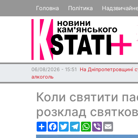
Основная навигация
Головна
Політика
Надзвичайн
06/08/2026 - 15:51
На Дніпропетровщині су
алкоголь
Коли святити па
розклад святков
Ресурс
Facebook
Twitter
Telegram
WhatsApp
Viber
Email