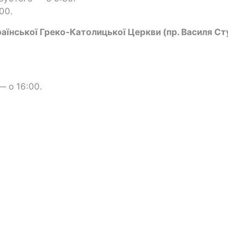
00.
їнської Греко-Католицької Церкви (пр. Василя Ст
— о 16:00.