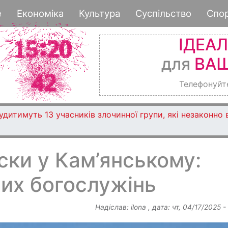
Перейти
е
Економіка
Культура
Суспільство
Спо
до
основного
ІДЕА
вмісту
для
ВАШ
Телефонуйт
дитимуть 13 учасників злочинної групи, які незаконно
ски у Кам’янському:
их богослужінь
Надіслав:
ilona
, дата:
чт, 04/17/2025 -