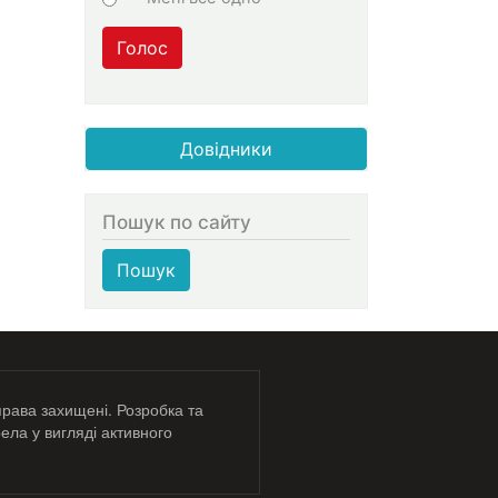
Голос
Довідники
Пошук по сайту
Пошук
права захищені. Розробка та
ела у вигляді активного