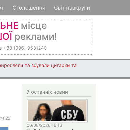
рт
Оголошення
Світ навкруги
ЛЬНЕ
місце
ОЇ
реклами!
е +38 (096) 9531240
 виробляли та збували цигарки та
7 останніх новин
 14:23
06/08/2026 16:16