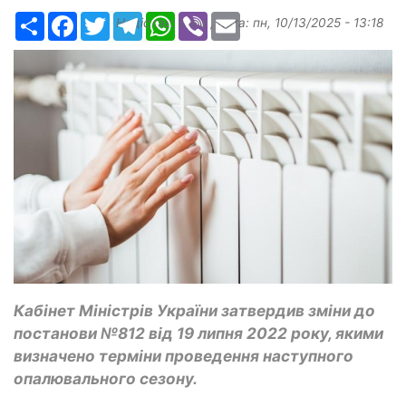
Ресурс
Facebook
Twitter
Telegram
WhatsApp
Viber
Email
Надіслав:
ilona
, дата:
пн, 10/13/2025 - 13:18
Кабінет Міністрів України затвердив зміни до
постанови №812 від 19 липня 2022 року, якими
визначено терміни проведення наступного
опалювального сезону.