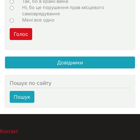
Варіанти
Так, бо в країні війна
Ні, бо це порушення прав місцевого
самоврядування
Мені все одно
Голос
Довідники
Пошук по сайту
Пошук
МЕНЮ В ПОДВАЛЕ
Контакт