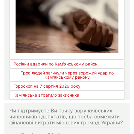
Росіяни вдарили по Кам'янському районі
Троє людей загинули через ворожий удар по
Кам'янському району
Гороскоп на 7 серпня 2026 року
Кам'янське втратило захисника
Чи підтримуєте Ви точку зору київських
чиновників і депутатів, що треба обмежити
фінансові витрати місцевих громад України?