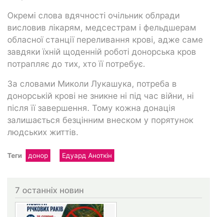
Окремі слова вдячності очільник облради
висловив лікарям, медсестрам і фельдшерам
обласної станції переливання крові, адже саме
завдяки їхній щоденній роботі донорська кров
потрапляє до тих, хто її потребує.
За словами Миколи Лукашука, потреба в
донорській крові не зникне ні під час війни, ні
після її завершення. Тому кожна донація
залишається безцінним внеском у порятунок
людських життів.
Теги
донор
Едуард Аноткін
7 останніх новин