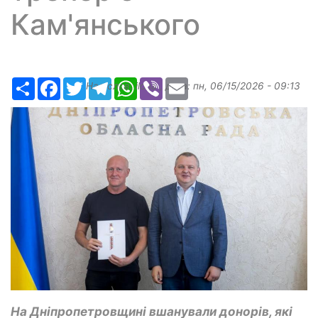
Кам'янського
Ресурс
Facebook
Twitter
Telegram
WhatsApp
Viber
Email
Надіслав:
ilona
, дата:
пн, 06/15/2026 - 09:13
На Дніпропетровщині вшанували донорів, які