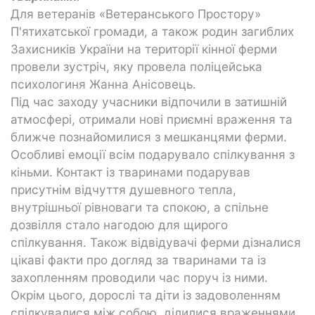
Для ветеранів «Ветеранського Простору»
П'ятихатської громади, а також родин загиблих
Захисників України на території кінної ферми
провели зустріч, яку провела поліцейська
психологиня Жанна Анісовець.
Під час заходу учасники відпочили в затишній
атмосфері, отримали нові приємні враження та
ближче познайомилися з мешканцями ферми.
Особливі емоції всім подарувало спілкування з
кіньми. Контакт із тваринами подарував
присутнім відчуття душевного тепла,
внутрішньої рівноваги та спокою, а спільне
дозвілля стало нагодою для щирого
спілкування. Також відвідувачі ферми дізналися
цікаві факти про догляд за тваринами та із
захопленням проводили час поруч із ними.
Окрім цього, дорослі та діти із задоволенням
спілкувалися між собою, ділилися враженнями