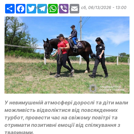
Ресурс
Facebook
Twitter
Telegram
WhatsApp
Viber
Email
Надіслав:
elena
, дата:
сб, 06/13/2026 - 13:00
У невимушеній атмосфері дорослі та діти мали
можливість відволіктися від повсякденних
турбот, провести час на свіжому повітрі та
отримати позитивні емоції від спілкування з
тваринами.