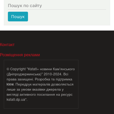
Пошук по сайту
Пошук
МЕНЮ В ПОДВАЛЕ
Контакт
Розміщення реклами
© Copyright "Kstati+ новини Кам'янського
(Дніпродзержинська)" 2010-2024. Всі
права захищені. Розробка та підтримка
klew
. Передрук матеріалів дозволяється
лише за умови вказівки джерела у
вигляді активного посилання на ресурс
kstati.dp.ua*.