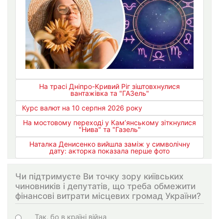
На трасі Дніпро-Кривий Ріг зіштовхнулися
вантажівка та "ГАЗель"
Курс валют на 10 серпня 2026 року
На мостовому переході у Кам’янському зіткнулися
"Нива" та "Газель"
Наталка Денисенко вийшла заміж у символічну
дату: акторка показала перше фото
Чи підтримуєте Ви точку зору київських
чиновників і депутатів, що треба обмежити
фінансові витрати місцевих громад України?
Варіанти
Так, бо в країні війна