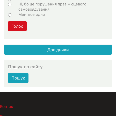
Ні, бо це порушення прав місцевого
самоврядування
Мені все одно
Голос
Довідники
Пошук по сайту
Пошук
МЕНЮ В ПОДВАЛЕ
Контакт