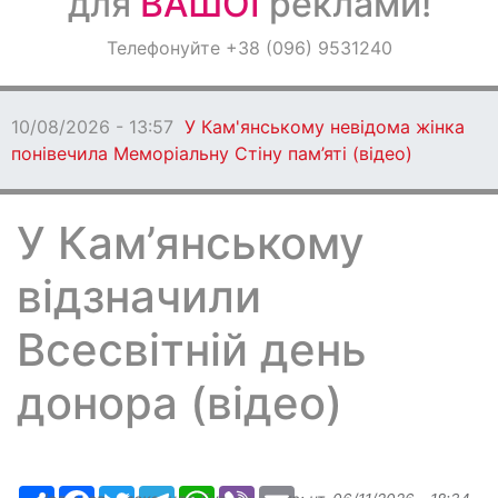
для
ВАШОЇ
реклами!
Оголошення
Телефонуйте +38 (096) 9531240
Світ навкруги
10/08/2026 - 13:57
У Кам'янському невідома жінка
понівечила Меморіальну Стіну пам’яті (відео)
У Кам’янському
відзначили
Всесвітній день
донора (відео)
Ресурс
Facebook
Twitter
Telegram
WhatsApp
Viber
Email