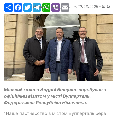
Ресурс
Facebook
Twitter
Telegram
WhatsApp
Viber
Email
Надіслав:
ilona
, дата:
пт, 10/03/2025 - 19:13
Міський голова Андрій Білоусов перебуває з
офіційним візитом у місті Вупперталь,
Федеративна Республіка Німеччина.
"Наше партнерство з містом Вупперталь бере