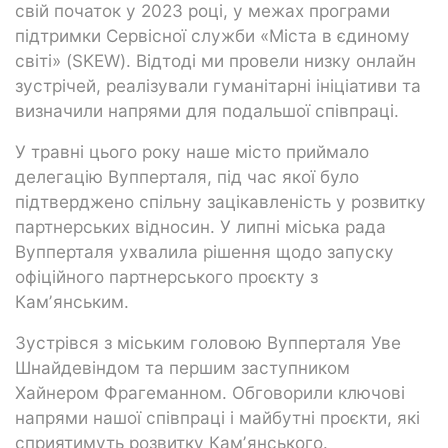
свій початок у 2023 році, у межах програми
підтримки Сервісної служби «Міста в єдиному
світі» (SKEW). Відтоді ми провели низку онлайн
зустрічей, реалізували гуманітарні ініціативи та
визначили напрями для подальшої співпраці.
У травні цього року наше місто приймало
делегацію Вупперталя, під час якої було
підтверджено спільну зацікавленість у розвитку
партнерських відносин. У липні міська рада
Вупперталя ухвалила рішення щодо запуску
офіційного партнерського проєкту з
Камʼянським.
Зустрівся з міським головою Вупперталя Уве
Шнайдевіндом та першим заступником
Хайнером Фрагеманном. Обговорили ключові
напрями нашої співпраці і майбутні проєкти, які
сприятимуть розвитку Камʼянського.