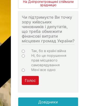
На Дніпропетровщині спіймали
зрадницю
Чи підтримуєте Ви точку
зору київських
чиновників і депутатів,
що треба обмежити
фінансові витрати
місцевих громад України?
Варіанти
Так, бо в країні війна
Ні, бо це порушення
прав місцевого
самоврядування
Мені все одно
Голос
Довідники