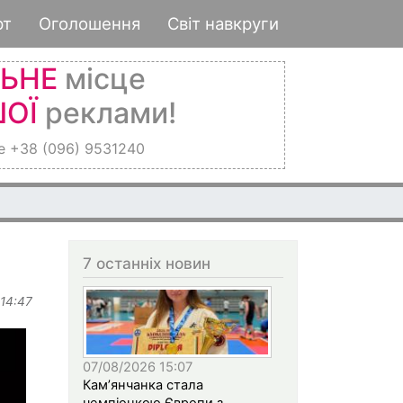
рт
Оголошення
Світ навкруги
ЛЬНЕ
місце
ОЇ
реклами!
е +38 (096) 9531240
7 останніх новин
 14:47
07/08/2026 15:07
Кам’янчанка стала
чемпіонкою Європи з