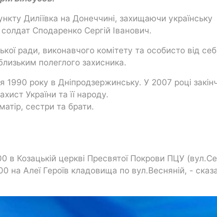
ункту Диліївка на Донеччині, захищаючи українську
 солдат Сподаренко Сергій Іванович.
іської ради, виконавчого комітету та особисто від се
 близьким полеглого захисника.
 1990 року в Дніпродзержинську. У 2007 році закін
ахист України та її народу.
атір, сестри та брати.
0 в Козацькій церкві Пресвятої Покрови ПЦУ (вул.Се
00 на Алеї Героїв кладовища по вул.Весняній, - сказ