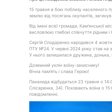
15 травня в бою поблизу населеного п
землю від посягань окупантів, загинув
Від імені всієї громади, Кам’янської м
висловлюю глибокі співчуття рідним і
Сергій Сподаренко народився 4 жовтня
ПТУ №24. У червні 2024 року став на з
У нього залишилася дружина, донька, м
Доземний уклін воїну-захиснику!
Вічна пам’ять і слава Герою!
Панахида відбудеться 23 травня о 14:0
Слісаренка, 34). Поховають воїна о 15:
повідомленні.