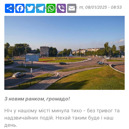
Ресурс
Facebook
Twitter
Telegram
WhatsApp
Viber
Email
Надіслав:
Александр Бугаев
, дата:
пт, 08/01/2025 - 08:53
З новим ранком, громадо!
Ніч у нашому місті минула тихо - без тривог та
надзвичайних подій. Нехай таким буде і наш
день.