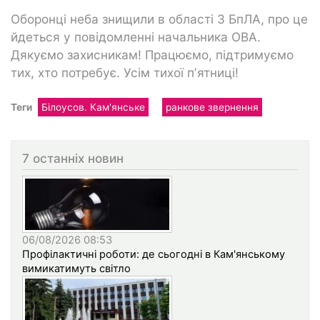
Оборонці неба знищили в області 3 БпЛА, про це
йдеться у повідомленні начальника ОВА.
Дякуємо захисникам! Працюємо, підтримуємо
тих, хто потребує. Усім тихої пʼятниці!
Теги
Білоусов. Кам'янське
ранкове звернення
7 останніх новин
06/08/2026 08:53
Профілактичні роботи: де сьогодні в Кам'янському
вимикатимуть світло