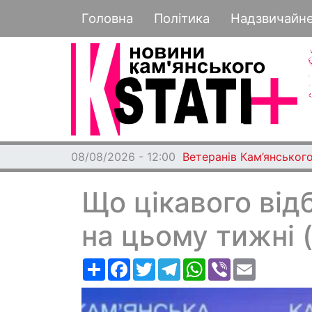
Основная навигация
Головна
Політика
Надзвичайн
08/08/2026 - 12:00
Ветеранів Кам’янського
Що цікавого від
на цьому тижні (
Ресурс
Facebook
Twitter
Telegram
WhatsApp
Viber
Email