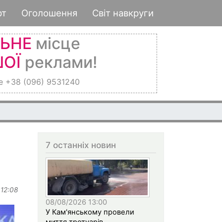
рт
Оголошення
Світ навкруги
ЛЬНЕ
місце
ОЇ
реклами!
е +38 (096) 9531240
7 останніх новин
 12:08
08/08/2026 13:00
У Кам'янському провели
миття тротуарів