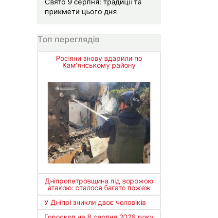
Свято 9 серпня: традиції та
прикмети цього дня
Топ переглядів
Росіяни знову вдарили по
Кам'янському району
Дніпропетровщина під ворожою
атакою: сталося багато пожеж
У Дніпрі зникли двоє чоловіків
Гороскоп на 8 серпня 2026 року