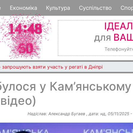
Перейти
е
Економіка
Культура
Суспільство
Спо
до
основного
ІДЕА
вмісту
для
ВАШ
Телефонуйт
 запрошують взяти участь у регаті в Дніпрі
булося у Кам’янському
відео)
Надіслав:
Александр Бугаев
, дата:
нд, 05/11/2025 -