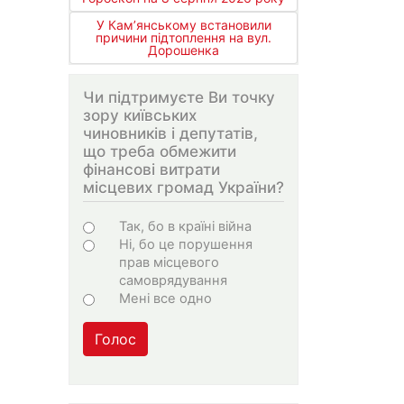
У Кам’янському встановили
причини підтоплення на вул.
Дорошенка
Чи підтримуєте Ви точку
зору київських
чиновників і депутатів,
що треба обмежити
фінансові витрати
місцевих громад України?
Варіанти
Так, бо в країні війна
Ні, бо це порушення
прав місцевого
самоврядування
Мені все одно
Голос