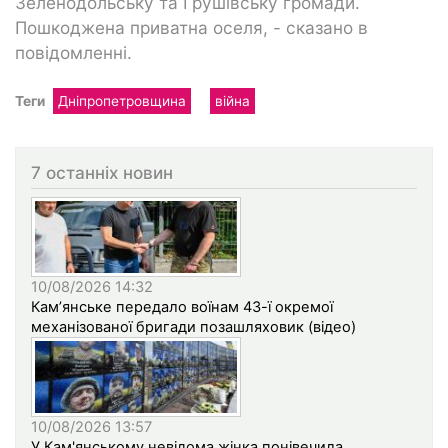
Зеленодольську та Грушівську громади.
Пошкоджена приватна оселя, - сказано в
повідомленні.
Теги
Дніпропетровщина
війна
7 останніх новин
10/08/2026 14:32
Кам’янське передало воїнам 43-ї окремої
механізованої бригади позашляховик (відео)
10/08/2026 13:57
У Кам'янському невідома жінка понівечила