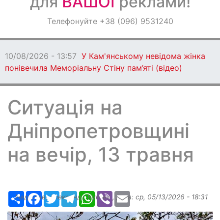
для
ВАШОЇ
реклами!
Оголошення
Телефонуйте +38 (096) 9531240
Світ навкруги
10/08/2026 - 13:57
У Кам'янському невідома жінка
понівечила Меморіальну Стіну пам’яті (відео)
Ситуація на
Дніпропетровщині
на вечір, 13 травня
Ресурс
Facebook
Twitter
Telegram
WhatsApp
Viber
Email
Надіслав:
Александр Бугаев
, дата:
ср, 05/13/2026 - 18:31