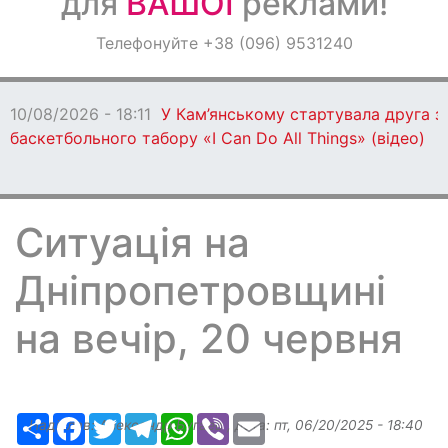
для
ВАШОЇ
реклами!
Оголошення
Телефонуйте +38 (096) 9531240
Світ навкруги
10/08/2026 - 18:11
У Кам’янському стартувала друга з
баскетбольного табору «I Can Do All Things» (відео)
Ситуація на
Дніпропетровщині
на вечір, 20 червня
Ресурс
Facebook
Twitter
Telegram
WhatsApp
Viber
Email
Надіслав:
Александр Бугаев
, дата:
пт, 06/20/2025 - 18:40