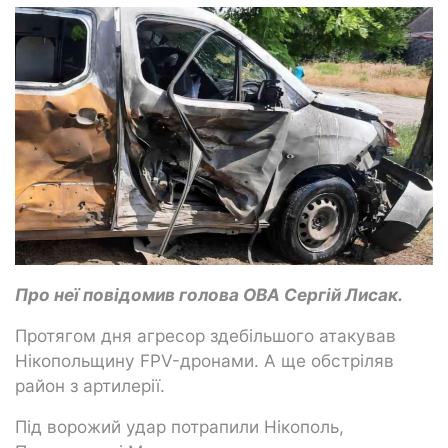
Про неї повідомив голова ОВА Сергій Лисак.
Протягом дня агресор здебільшого атакував
Нікопольщину FPV-дронами. А ще обстріляв
район з артилерії.
Під ворожий удар потрапили Нікополь,