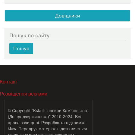
Довідники
Пошук по сайту
Пошук
МЕНЮ В ПОДВАЛЕ
Контакт
Розміщення реклами
© Copyright "Kstati+ новини Кам'янського
(Дніпродзержинська)" 2010-2024. Всі
права захищені. Розробка та підтримка
klew
. Передрук матеріалів дозволяється
лише за умови вказівки джерела у