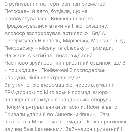
Є руйнування на території підприємства.
Потрощені й авто, будівля, що не
експлуатувалася. Виникла пожежа.
Продовжувалися атаки на Нікопольщину.
Агресор застосовував артилерію і БпЛА.
Тероризував Нікополь, Мирівську, Марганецьку,
Покровську – міську та сільську – громади.
На жаль, є загибла і постраждалий.
Частково зруйнований приватний будинок, ще 6
– пошкоджені. Понівечені 2 господарські
споруди, лінія електропередач.
За уточненою інформацією, через влучання
FPV-дроном по Мирівській громаді вчора
ввечері спалахнула господарська споруда.
Полум’я рятувальники загасили. Побите авто.
Тривали удари й по Синельниківщині. Там
потерпала Межівська громада. По ній противник
влучив безпілотниками. Зайнялися приватний і