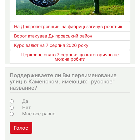
На Дніпропетровщині на фабриці загинув робітник
Ворог атакував Дніпровський район
Курс валют на 7 серпня 2026 року
Церковне свято 7 серпня: що категорично не
можна робити
Поддерживаете ли Вы переименование
улиц в Каменском, имеющих "русское"
название?
Варіанти
Да
Нет
Мне все равно
Голос