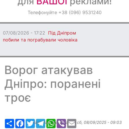
для
ВАШОЇ
реклами!
Оголошення
Телефонуйте +38 (096) 9531240
Світ навкруги
07/08/2026 - 17:22
Під Дніпром
побили та пограбували чоловіка
Ворог атакував
Дніпро: поранені
троє
Ресурс
Facebook
Twitter
Telegram
WhatsApp
Viber
Email
Надіслав:
elena
, дата:
сб, 08/09/2025 - 09:03