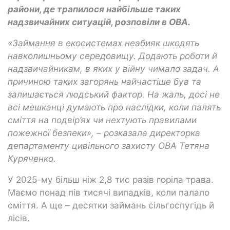
райони, де трапилося найбільше таких
надзвичайних ситуацій, розповіли в ОВА.
«Займання в екосистемах неабияк шкодять
навколишньому середовищу. Додають роботи й
надзвичайникам, в яких у війну чимало задач. А
причиною таких загорянь найчастіше був та
залишається людський фактор. На жаль, досі не
всі мешканці думають про наслідки, коли палять
сміття на подвір’ях чи нехтують правилами
пожежної безпеки»,
–
розказала директорка
департаменту цивільного захисту ОВА Тетяна
Куряченко.
У 2025-му більш ніж 2,8 тис разів горіла трава.
Маємо понад пів тисячі випадків, коли палало
сміття. А ще – десятки займань сільгоспугідь й
лісів.