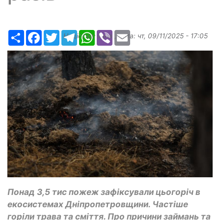
Ресурс
Facebook
Twitter
Telegram
WhatsApp
Viber
Email
Надіслав:
ilona
, дата:
чт, 09/11/2025 - 17:05
Понад 3,5 тис пожеж зафіксували цьогоріч в
екосистемах Дніпропетровщини. Частіше
горіли трава та сміття. Про причини займань та