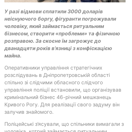
У разі відмови сплатили 3000 доларів
неіснуючого боргу, фігуранти погрожували
чоловіку, який займається ритуальним
бізнесом, створити «проблеми» та фізичною
розправою. За скоєне їм загрожує до
дванадцяти років в’язниці з конфіскацією
майна.
Оперативники управління стратегічних
розслідувань в Дніпропетровській області
спільно зі слідчими обласного слідчого
управління поліції встановили, що організував
кримінальний бізнес 46-річний мешканець
Кривого Рогу. Для реалізації свого задуму він
залучив знайомого.
Поліцейські з’ясували, що спільники вимагали з
чоловіка, котрий займається ритуальним