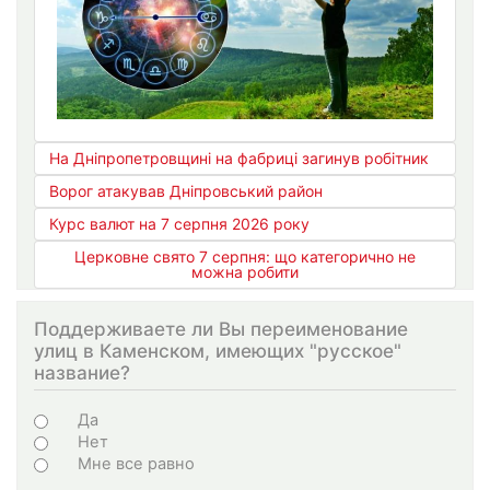
На Дніпропетровщині на фабриці загинув робітник
Ворог атакував Дніпровський район
Курс валют на 7 серпня 2026 року
Церковне свято 7 серпня: що категорично не
можна робити
Поддерживаете ли Вы переименование
улиц в Каменском, имеющих "русское"
название?
Варіанти
Да
Нет
Мне все равно