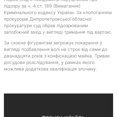
підозру за ч. 4 ст. 189 (Вимагання)
Кримінального кодексу України. За клопотанням
прокурорів Дніпропетровської обласної
прокуратури суд обрав підозрюваним
запобіжний захід у вигляді тримання під вартою.
За скоєне фігурантам загрожує покарання у
вигляді позбавлення волі на строк від семи до
дванадцяти років з конфіскацією майна. Триває
досудове розслідування, у рамках якого
можлива додаткова кваліфікація злочину.