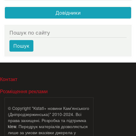
Довідники
Пошук по сайту
Пошук
МЕНЮ В ПОДВАЛЕ
Контакт
Розміщення реклами
© Copyright "Kstati+ новини Кам'янського
(Дніпродзержинська)" 2010-2024. Всі
права захищені. Розробка та підтримка
klew
. Передрук матеріалів дозволяється
лише за умови вказівки джерела у