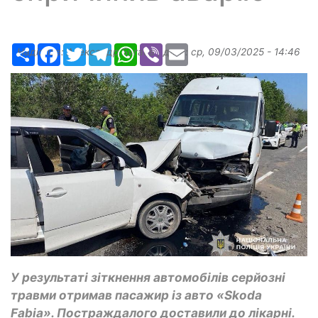
Ресурс
Facebook
Twitter
Telegram
WhatsApp
Viber
Email
Надіслав:
Александр Бугаев
, дата:
ср, 09/03/2025 - 14:46
У результаті зіткнення автомобілів серйозні
травми отримав пасажир із авто «Skoda
Fabia». Постраждалого доставили до лікарні.