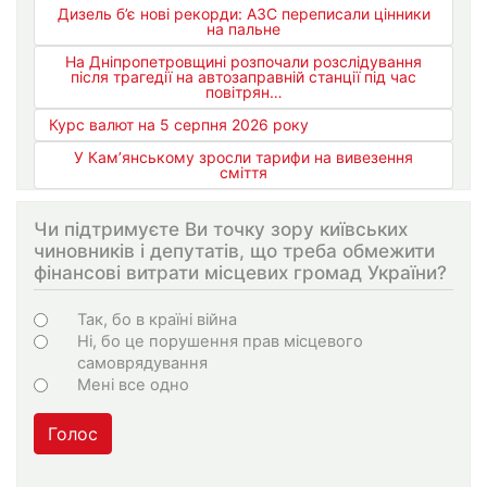
Дизель б’є нові рекорди: АЗС переписали цінники
на пальне
На Дніпропетровщині розпочали розслідування
після трагедії на автозаправній станції під час
повітрян…
Курс валют на 5 серпня 2026 року
У Кам’янському зросли тарифи на вивезення
сміття
Чи підтримуєте Ви точку зору київських
чиновників і депутатів, що треба обмежити
фінансові витрати місцевих громад України?
Варіанти
Так, бо в країні війна
Ні, бо це порушення прав місцевого
самоврядування
Мені все одно
Голос