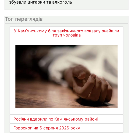
збували цигарки та алкоголь
Топ переглядів
У Кам’янському біля залізничного вокзалу знайшли
труп чоловіка
Росіяни вдарили по Кам'янському районі
Гороскоп на 6 серпня 2026 року