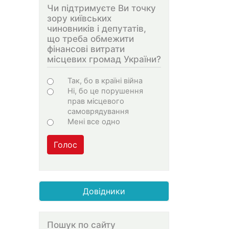
Чи підтримуєте Ви точку
зору київських
чиновників і депутатів,
що треба обмежити
фінансові витрати
місцевих громад України?
Варіанти
Так, бо в країні війна
Ні, бо це порушення
прав місцевого
самоврядування
Мені все одно
Голос
Довідники
Пошук по сайту