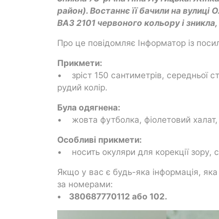
район). Востаннє її бачили на вулиці О
ВАЗ 2101 червоного кольору і зникла,
Про це повідомляє Інформатор із поси
Прикмети:
• зріст 150 сантиметрів, середньої ст
рудий колір.
Була одягнена:
• жовта футболка, фіолетовий халат, х
Особливі прикмети:
• носить окуляри для корекції зору, 
Якщо у вас є будь-яка інформація, як
за номерами:
• 380687770112 або 102.