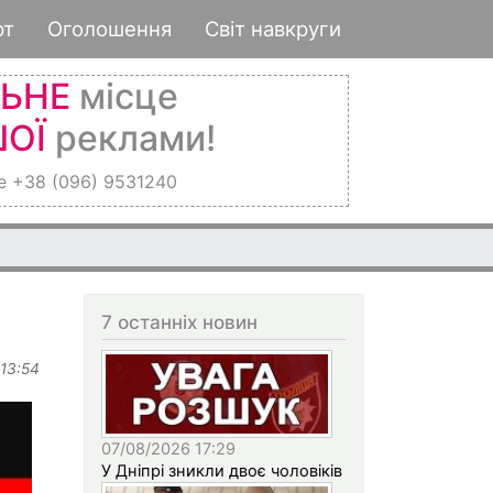
рт
Оголошення
Світ навкруги
ЛЬНЕ
місце
ОЇ
реклами!
е +38 (096) 9531240
7 останніх новин
 13:54
07/08/2026 17:29
У Дніпрі зникли двоє чоловіків