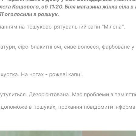
лега Кошового, об 11:20. Біля магазина жінка сіла в
 її оголосили в розшук.
ланням на пошуково-рятувальний загін "Мілена".
атури, сіро-блакитні очі, сиве волосся, фарбоване у
устка. На ногах - рожеві капці.
сутулиться. Дезорієнтована. Має проблеми з пам'ятт
а допоможе в пошуках, прохання повідомити інформа