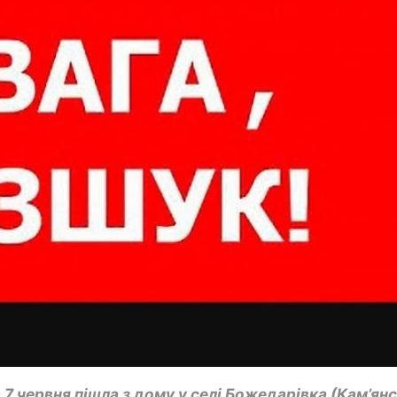
 7 червня пішла з дому у селі Божедарівка (Кам’ян