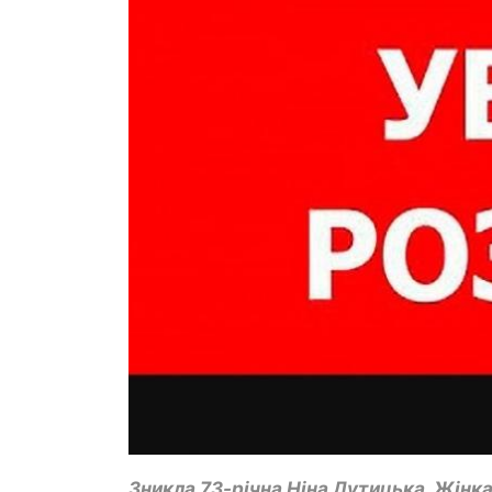
Зникла 73-річна Ніна Лутицька. Жінка