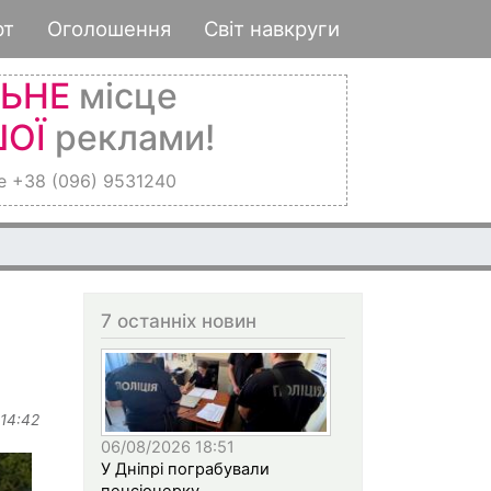
рт
Оголошення
Світ навкруги
ЛЬНЕ
місце
ОЇ
реклами!
е +38 (096) 9531240
7 останніх новин
 14:42
06/08/2026 18:51
У Дніпрі пограбували
пенсіонерку