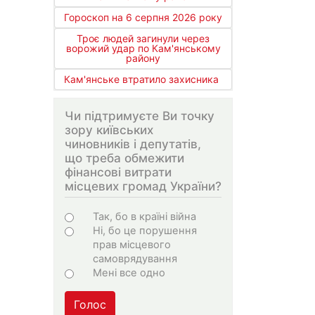
Гороскоп на 6 серпня 2026 року
Троє людей загинули через
ворожий удар по Кам'янському
району
Кам'янське втратило захисника
Чи підтримуєте Ви точку
зору київських
чиновників і депутатів,
що треба обмежити
фінансові витрати
місцевих громад України?
Варіанти
Так, бо в країні війна
Ні, бо це порушення
прав місцевого
самоврядування
Мені все одно
Голос