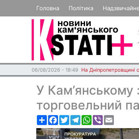
Основная навигация
Головна
Політика
Надзвичайн
06/08/2026 - 18:49
На Дніпропетровщині с
У Кам’янському 
торговельний па
Ресурс
Facebook
Twitter
Telegram
WhatsApp
Viber
Email