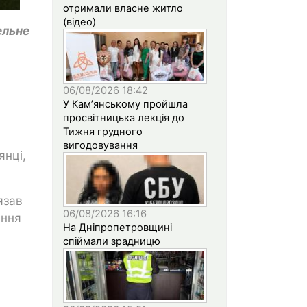
отримали власне житло
(відео)
ельне
06/08/2026 18:42
У Кам’янському пройшла
просвітницька лекція до
Тижня грудного
вигодовування
янці,
язав
06/08/2026 16:16
ання
На Дніпропетровщині
спіймали зрадницю