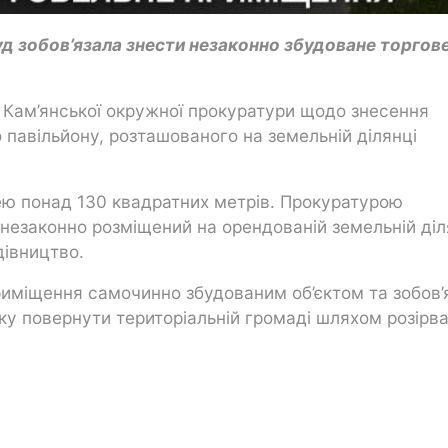
д зобов’язала знести незаконно збудоване торгов
 Кам’янської окружної прокуратури щодо знесення
павільйону, розташованого на земельній ділянці
ею понад 130 квадратних метрів. Прокуратурою
незаконно розміщений на орендованій земельній діл
дівництво.
риміщення самочинно збудованим об’єктом та зобов’
нку повернути територіальній громаді шляхом розірв