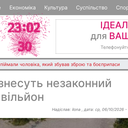
Перейти
е
Економіка
Культура
Суспільство
Спо
до
основного
ІДЕА
вмісту
для
ВАШ
Телефонуйт
піймали чоловіка, який збував зброю та боєприпаси
знесуть незаконний
вільйон
Надіслав:
ilona
, дата:
ср, 06/10/2026 -