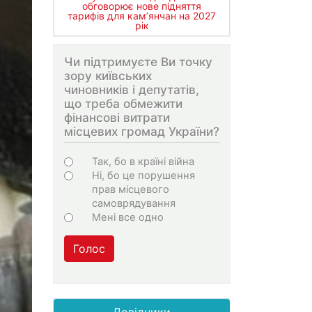
обговорює нове підняття
тарифів для кам’янчан на 2027
рік
Чи підтримуєте Ви точку
зору київських
чиновників і депутатів,
що треба обмежити
фінансові витрати
місцевих громад України?
Варіанти
Так, бо в країні війна
Ні, бо це порушення
прав місцевого
самоврядування
Мені все одно
Голос
Довідники