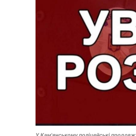
У Кам'янському поліцейські продовж