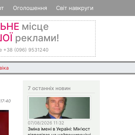
рт
Оголошення
Світ навкруги
ЛЬНЕ
місце
ОЇ
реклами!
е +38 (096) 9531240
віка
7 останніх новин
 17:40
07/08/2026 11:32
Зміна імені в Україні: Мін’юст
відповідає на найпоширеніші