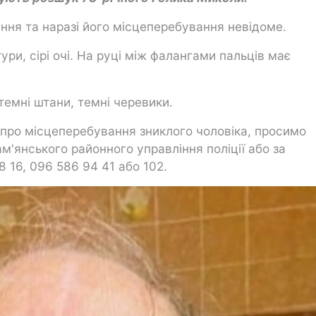
ання та наразі його місцеперебування невідоме.
ури, сірі очі. На руці між фалангами пальців має
емні штани, темні черевики.
 про місцеперебування зниклого чоловіка, просимо
ам'янського районного управління поліції або за
 16, 096 586 94 41 або 102.