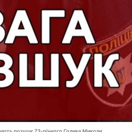
ують розшук 73-річного Голика Миколи.