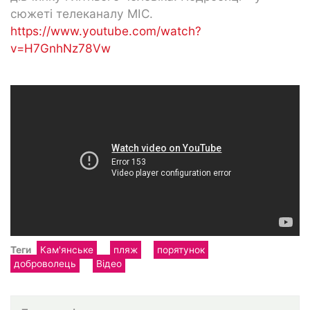
сюжеті телеканалу МІС.
https://www.youtube.com/watch?
v=H7GnhNz78Vw
Теги
Кам'янське
пляж
порятунок
доброволець
Відео