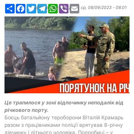
Ресурс
Facebook
Twitter
Telegram
WhatsApp
Viber
Email
Надіслав:
slavkin1
, дата:
ср, 08/09/2023 - 08:01
Це трапилося у зоні відпочинку неподалік від
річкового порту.
Боєць батальйону тероборони Віталій Крамарь
разом з працівниками поліції врятував 8-річну
дівчинку і літнього чоловіка. Подробиці – у