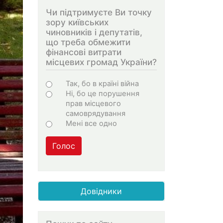
Чи підтримуєте Ви точку
зору київських
чиновників і депутатів,
що треба обмежити
фінансові витрати
місцевих громад України?
Варіанти
Так, бо в країні війна
Ні, бо це порушення
прав місцевого
самоврядування
Мені все одно
Голос
Довідники