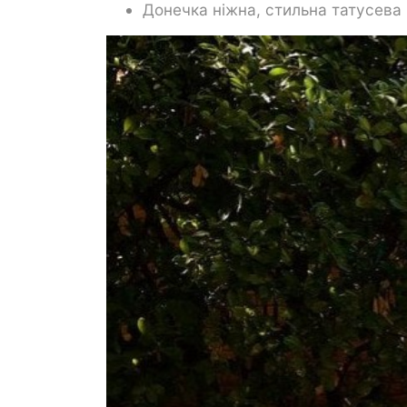
Донечка ніжна, стильна татусева 