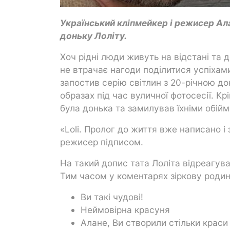
Український кліпмейкер і режисер Ал
доньку Лоліту.
Хоч рідні люди живуть на відстані та д
не втрачає нагоди поділитися успіхами
запостив серію світлин з 20-річною до
образах під час вуличної фотосесії. 
була донька та замилував їхніми обій
«Loli. Пролог до життя вже написано і
режисер підписом.
На такий допис тата Лоліта відреагув
Тим часом у коментарях зіркову родину
Ви такі чудові!
Неймовірна красуня
Алане, Ви створили стільки краси 