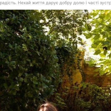
радість. Нехай життя дарує добру долю і часті зустр