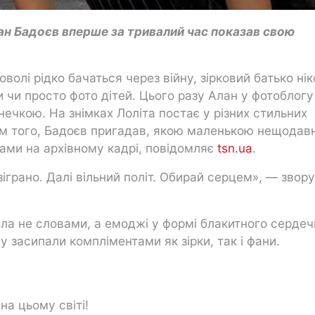
ан Бадоєв вперше за тривалий час показав свою
оволі рідко бачаться через війну, зірковий батько ні
 чи просто фото дітей. Цього разу Алан у фотоблогу
нечкою. На знімках Лоліта постає у різних стильних
Крім того, Бадоєв пригадав, якою маленькою нещодав
мами на архівному кадрі, повідомляє
tsn.ua
.
 зіграно. Далі вільний політ. Обирай серцем», — звор
ала не словами, а емоджі у формі блакитного сердеч
 засипали компліментами як зірки, так і фани.
на цьому світі!