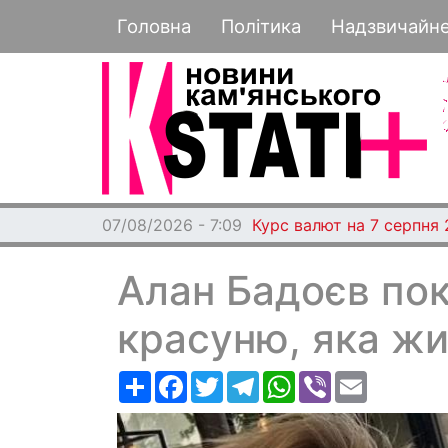
Основная навигация
Головна
Політика
Надзвичайн
07/08/2026 - 7:04
Вчитель із Кам'янського 
Алан Бадоєв по
красуню, яка жи
Ресурс
Facebook
Twitter
Telegram
WhatsApp
Viber
Email