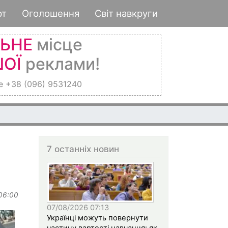
рт
Оголошення
Світ навкруги
ЛЬНЕ
місце
ОЇ
реклами!
е +38 (096) 9531240
2026
7 останніх новин
 06:00
07/08/2026 07:13
Українці можуть повернути
частину вартості навчання: як