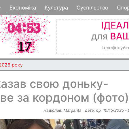
Перейти
е
Економіка
Культура
Суспільство
Спо
до
основного
ІДЕА
вмісту
для
ВАШ
Телефонуйт
став півфіналістом премії Global Teacher Prize Ukraine 
казав свою доньку-
ве за кордоном (фото)
Надіслав:
Margarita
, дата:
ср, 10/15/2025 -