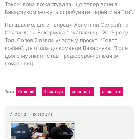
Також вона пожартувала, що тепер вони з
Вакарчуком можуть спробувати перейти на "ти".
Нагадаємо, що співпраця Христини Соловій та
Святослава Вакарчука почалася ще 2013 року.
Тоді Соловій взяла участь у проєкті "Голос
країни", де пішла до команди Вакарчука. Після
цього музикант став продюсером співачки-
початківиці.
Теги
Соловій
Вакарчук
співпраця
розірвати
7 останніх новин