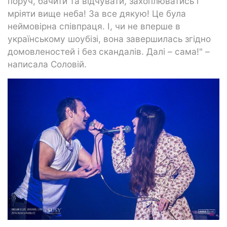
поруч, бачити та відчувати, захоплюватись і
мріяти вище неба! За все дякую! Це була
неймовірна співпраця. І, чи не вперше в
українському шоубізі, вона завершилась згідно
домовленостей і без скандалів. Далі – сама!" –
написала Соловій.