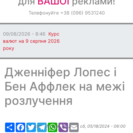
для
ВАШОЇ
реклами!
Оголошення
Телефонуйте +38 (096) 9531240
Світ навкруги
09/08/2026 - 8:46
Курс
валют на 9 серпня 2026
року
Дженніфер Лопес і
Бен Аффлек на межі
розлучення
Ресурс
Facebook
Twitter
Telegram
WhatsApp
Viber
Email
Надіслав:
Margarita
, дата:
сб, 05/18/2024 - 06:00