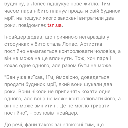
будинку, а Лопес підшукує нове житло. Тим
часом пара нібито планує продати свій будинок
мрії, на пошуки якого закохані витратили два
роки, повідомляє
tsn.ua
.
Інсайдер додав, що причиною негараздів у
стосунках нібито стала Лопес. Артистка
постійно намагається контролювати чоловіка, а
він не може на це вплинути. Тож, хоч пара і
кохає одне одного, але разом бути не може.
"Бен уже виїхав, і їм, ймовірно, доведеться
продати будинок мрії, який вони шукали два
роки. Вони ніколи не припинять кохати одне
одного, але вона не може контролювати його, а
він не може змінити її. Це не могло тривати
постійно", - розповів інсайдер.
До речі, фани також занепокоєні тим, що