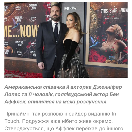
Американська співачка й акторка Дженніфер
Лопес та її чоловік, голлівудський актор Бен
Аффлек, опинилися на межі розлучення.
Принаймні так розповів інсайдер виданню In
Touch. Подружжя вже нібито живе окремо.
Стверджується, що Аффлек переїхав до іншого