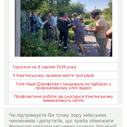
Гороскоп на 9 серпня 2026 року
У Кам'янському провели миття тротуарів
Гола Надя Дорофєєва станцювала на підборах у
провокативному кліпі (відео)
Профілактичні роботи: де сьогодні в Кам'янському
вимикатимуть світло
Чи підтримуєте Ви точку зору київських
чиновників і депутатів, що треба обмежити
фінансові витрати місцевих громад України?