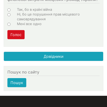
Варіанти
Так, бо в країні війна
Ні, бо це порушення прав місцевого
самоврядування
Мені все одно
Голос
Довідники
Пошук по сайту
Пошук
МЕНЮ В ПОДВАЛЕ