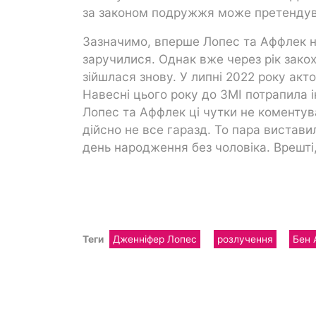
за законом подружжя може претендува
Зазначимо, вперше Лопес та Аффлек н
заручилися. Однак вже через рік закох
зійшлася знову. У липні 2022 року акт
Навесні цього року до ЗМІ потрапила
Лопес та Аффлек ці чутки не коментув
дійсно не все гаразд. То пара вистави
день народження без чоловіка. Врешті
Теги
Дженніфер Лопес
розлучення
Бен 