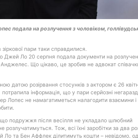
пес подала на розлучення з чоловіком, голлівудсь
 зіркової пари таки справдилися.
о Джей Ло 20 серпня подала документи на розлучен
Анджелес. Що цікаво, це зробив не адвокат співачки
ою датою розірвання стосунків з актором є 26 квіт
І потрапила інформація, що у пари серйозні негаразд
фер Лопес не намагатиметься налагодити взаємини і
обити.
 що подружжя після весілля не укладало шлюбний
е розлучатимуться. Тож, всі їхні заробітки за два ро
 Ло та Бен Аффлек ділитимуть кошти – невідомо, о