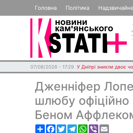
Основная навигация
Головна
Політика
Надзвичайн
07/08/2026 - 17:29
У Дніпрі зникли двоє чо
Дженніфер Лопес
шлюбу офіційно 
Беном Аффлеко
Ресурс
Facebook
Twitter
Telegram
WhatsApp
Viber
Email