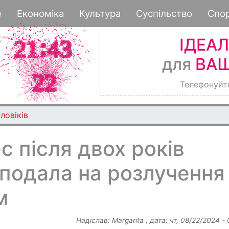
Перейти
е
Економіка
Культура
Суспільство
Спо
до
основного
ІДЕА
вмісту
для
ВАШ
Телефонуйт
ловіків
 після двох років
подала на розлучення
м
Надіслав:
Margarita
, дата:
чт, 08/22/2024 -