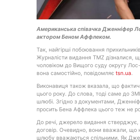
Американська співачка Дженніфер Ло
актором Беном Аффлеком.
Так, найгірші побоювання прихильників
Журналісти видання TMZ дізналися, щ
чоловіком до Вищого суду округу Лос-
вона самостійно, повідомляє
tsn.ua
.
Виконавиця також вказала, що фактичн
цього року. До слова, тоді саме до ЗМ
шлюбі. Згідно з документами, Дженні
просить Бена Аффлека цього теж не р
До речі, джерело видання стверджує,
договір. Очевидно, вони вважали, що н
шлюбу вважаються спільними. Як Джей