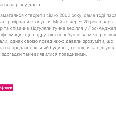
ти на рівну долю.
амагалися створити сім'ю 2002 року, саме тоді пар
ані розірвали стосунки. Майже через 20 років пара
ор та співачка відгуляли гучне весілля у Лос-Анджел
 інформація, що подружжя перебуває на межі розлуч
али, однак своєю поведінкою давали зрозуміти, що
ла на продаж спільний будинок, то співачка відгулял
, здогадки таки виявилися правдивими.
Аффлек