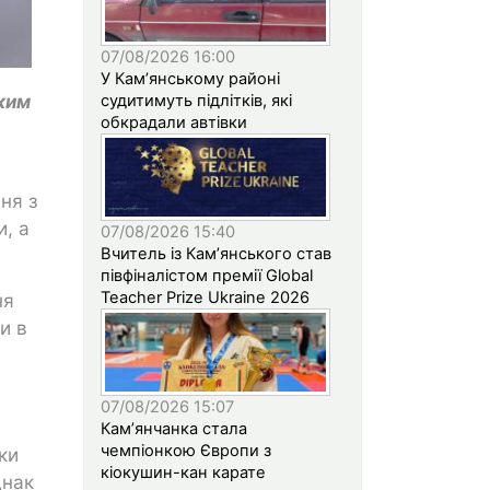
07/08/2026 16:00
У Кам’янському районі
ким
судитимуть підлітків, які
обкрадали автівки
ня з
, а
07/08/2026 15:40
Вчитель із Кам’янського став
півфіналістом премії Global
Teacher Prize Ukraine 2026
ня
и в
07/08/2026 15:07
Кам’янчанка стала
чемпіонкою Європи з
ки
кіокушин-кан карате
днак