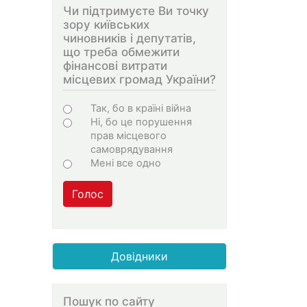
Чи підтримуєте Ви точку
зору київських
чиновників і депутатів,
що треба обмежити
фінансові витрати
місцевих громад України?
Варіанти
Так, бо в країні війна
Ні, бо це порушення
прав місцевого
самоврядування
Мені все одно
Голос
Довідники
Пошук по сайту