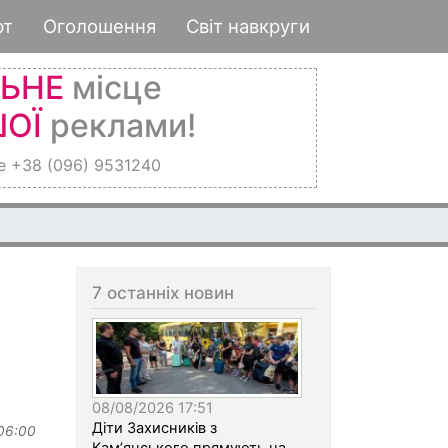
рт
Оголошення
Світ навкруги
ЛЬНЕ
місце
ОЇ
реклами!
е +38 (096) 9531240
7 останніх новин
08/08/2026 17:51
Діти Захисників з
 06:00
Кам’янського прямують на