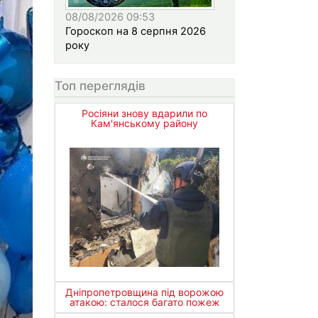
08/08/2026 09:53
Гороскоп на 8 серпня 2026
року
Топ переглядів
Росіяни знову вдарили по
Кам'янському району
Дніпропетровщина під ворожою
атакою: сталося багато пожеж