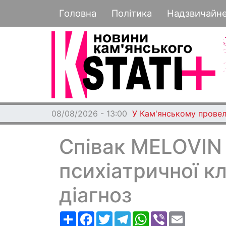
Основная навигация
Головна
Політика
Надзвичайн
08/08/2026 - 13:00
У Кам'янському провел
Співак MELOVIN
психіатричної кл
діагноз
Ресурс
Facebook
Twitter
Telegram
WhatsApp
Viber
Email