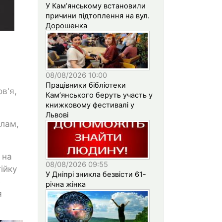
У Кам’янському встановили
причини підтоплення на вул.
Дорошенка
08/08/2026 10:00
Працівники бібліотеки
в'я,
Кам’янського беруть участь у
книжковому фестивалі у
Львові
илам,
 на
08/08/2026 09:55
ійку
У Дніпрі зникла безвісти 61-
е
річна жінка
я