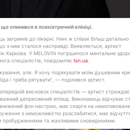
що опинився в психіатричній клініці.
ь загримів до лікарні. Нині ж співак більш детально
що з ним сталося насправді. Виявляється, артист
інік Харкова. У MELOVIN погіршилося ментальне здоро
ога спеціалістів, повідомляє
tsn.ua
.
кування, але. Я хочу подякувати моїм душевним кр
іда і треба рятувати", — поділився артист.
Попередній висновок спеціалістів — артист страждає
важкий депресивний епізод. Виконавець відчуває ст
 знижений фон настрою, має скарги на немотивован
пруження з неможливістю розслабитися, має відчутт
ми пробудженнями та жахливими сновидіннями.