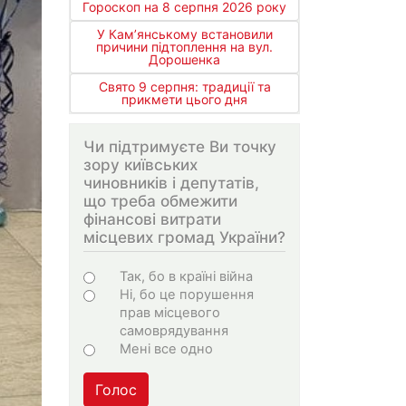
Гороскоп на 8 серпня 2026 року
У Кам’янському встановили
причини підтоплення на вул.
Дорошенка
Свято 9 серпня: традиції та
прикмети цього дня
Чи підтримуєте Ви точку
зору київських
чиновників і депутатів,
що треба обмежити
фінансові витрати
місцевих громад України?
Варіанти
Так, бо в країні війна
Ні, бо це порушення
прав місцевого
самоврядування
Мені все одно
Голос