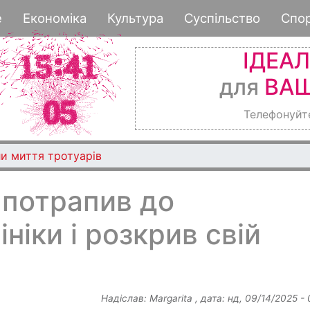
Перейти
е
Економіка
Культура
Суспільство
Спо
до
основного
ІДЕА
вмісту
для
ВАШ
Телефонуйт
и миття тротуарів
 потрапив до
ініки і розкрив свій
Надіслав:
Margarita
, дата:
нд, 09/14/2025 -