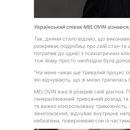
Український співак MELOVIN зізнався, 
Так, днями стало відомо, що виконавец
розкриває подробиці про свій стан та 
потрапив до однієї з психіатричних кл
тож йому просто необхідна була допом
"На мене чекає ще тривалий процес лі
які відчувають, що зі мною трапилась б
MELOVIN вже й розкрив свій діагноз. 
генералізований тривожний розлад та 
та важко контрольовану тривожність,
занепокоєння, відчуває внутрішнє на
небезпеки, поверхневий сон із части