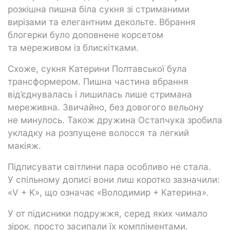
розкішна пишна біла сукня зі стриманими
вирізами та елегантним декольте. Вбрання
блогерки було доповнене корсетом
та мереживом із блискітками.
Схоже, сукня Катерини Полтавської була
трансформером. Пишна частина вбрання
від’єднувалась і лишилась лише стримана
мереживна. Звичайно, без довогого вельону
не минулось. Також дружина Остапчука зробила
укладку на розпущене волосся та легкий
макіяж.
Підписувати світлини пара особливо не стала.
У спільному дописі вони лиш коротко зазначили:
«V + K», що означає «Володимир + Катерина».
У от підисники подружжя, серед яких чимало
зірок, просто засипали їх компліментами.