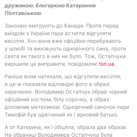
дружиною, блогеркою Катериною
Полтавською.
Закохані емігрують до Канади. Проте перед
виїздом з України пара встигла відгуляти
весілля. Хоч вони вже офіційно перебувають
у шлюбі та виховують однорічного сина, проте
свята як такого в них не було. Тож, Остапчуки
вирішили це виправити, повідомляє
tsn.ua
.
Раніше вони натякали, що відгуляли весілля,
а це ж показали відповідні фото в образі
наречених. Володимир Остапчук обрав чорний
офіційний костюм, білу сорочку, а образ
доповнив метеликом. Однорічний синочок пари
Тимофій був одягнений як і зірковий батько.
А от Катерина, як і обіцяла, обрала два образи.
На обраниці Володимира Остапчука була