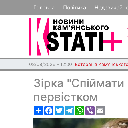
Основная навигация
Головна
Політика
Надзвичайн
08/08/2026 - 12:00
Ветеранів Кам’янського
Зірка "Спіймати
первістком
Ресурс
Facebook
Twitter
Telegram
WhatsApp
Viber
Email