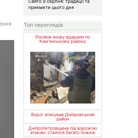
Свято 9 серпня: традиції та
прикмети цього дня
ження
Топ переглядів
Росіяни знову вдарили по
Кам'янському району
Ворог атакував Дніпровський
район
Дніпропетровщина під ворожою
атакою: сталося багато пожеж