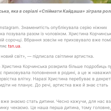
ька, яка в серіалі «Спіймати Кайдаша» зіграла рол
Instagram. Знаменитість опублікувала серію ніжних
рка позувала разом із чоловіком. Христина Корчинсь
лій сорочці. Вбрання зовсім не приховувало вже пом
мляє
tsn.ua
.
 новий світ», — підписала світлини артистка.
a Христина Корчинська розкрила більше подробиць п
час приховувала поповнення в родині, а це ж наважи
вістка влітку. Наразі Христина перебуває в декреті
идіти не планує. До речі, артистка вже й знає стать
 вже знаємо стать дитини. Чесно кажучи, для нас вз
чинку чекаємо. Це наша перша дитина, тому головне