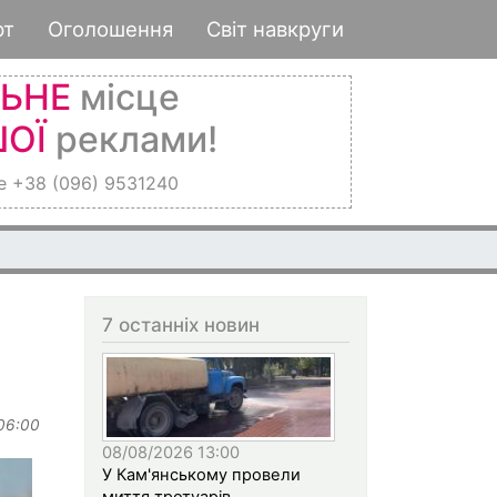
рт
Оголошення
Світ навкруги
ЛЬНЕ
місце
ОЇ
реклами!
е +38 (096) 9531240
7 останніх новин
 06:00
08/08/2026 13:00
У Кам'янському провели
миття тротуарів