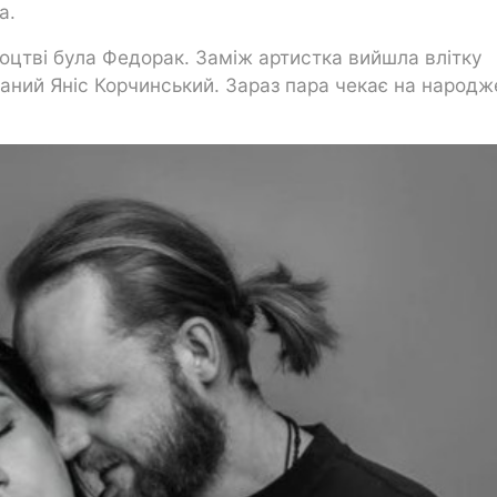
а.
оцтві була Федорак. Заміж артистка вийшла влітку
аний Яніс Корчинський. Зараз пара чекає на народ