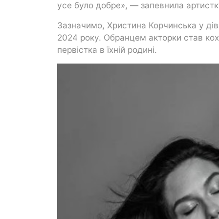
усе було добре», — запевнила артистк
Зазначимо, Христина Корчинська у дів
2024 року. Обранцем акторки став кох
первістка в їхній родині.