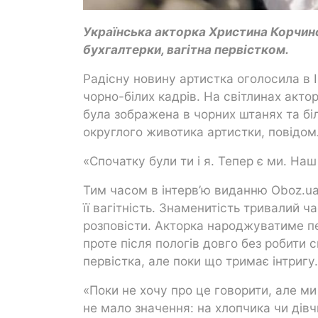
Українська акторка Христина Корчинс
бухгалтерки, вагітна первістком.
Радісну новину артистка оголосила в 
чорно-білих кадрів. На світлинах акто
була зображена в чорних штанях та бі
округлого животика артистки, повідо
«Спочатку були ти і я. Тепер є ми. Наш
Тим часом в інтерв’ю виданню Oboz.u
її вагітність. Знаменитість тривалий 
розповісти. Акторка народжуватиме пер
проте після пологів довго без робити с
первістка, але поки що тримає інтригу.
«Поки не хочу про це говорити, але ми
не мало значення: на хлопчика чи дів