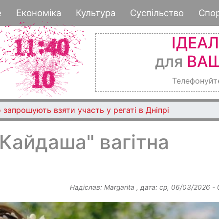
Перейти
е
Економіка
Культура
Суспільство
Спо
до
основного
ІДЕА
вмісту
для
ВАШ
Телефонуйт
 запрошують взяти участь у регаті в Дніпрі
 Кайдаша" вагітна
Надіслав:
Margarita
, дата:
ср, 06/03/2026 -